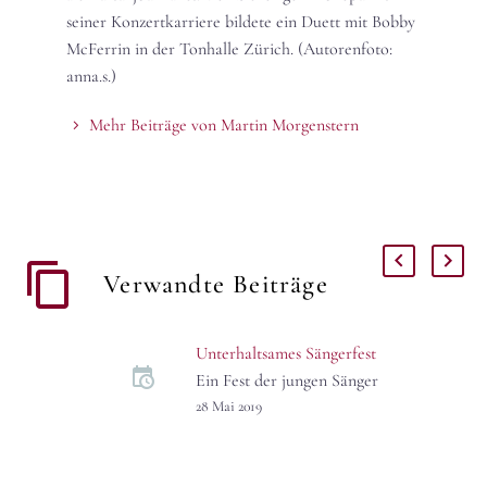
seiner Konzertkarriere bildete ein Duett mit Bobby
McFerrin in der Tonhalle Zürich. (Autorenfoto:
anna.s.)
Mehr Beiträge von Martin Morgenstern
Verwandte Beiträge
Unterhaltsames Sängerfest
Ein Fest der jungen Sänger
– Barbara Hannigan
28 Mai 2019
dirigierte bei den
Musikfestspielen „The