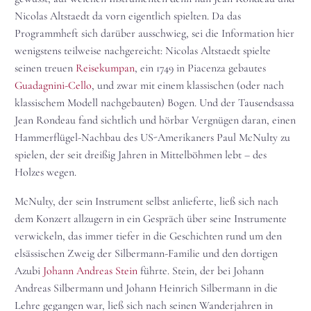
Nicolas Altstaedt da vorn eigentlich spielten. Da das
Programmheft sich darüber ausschwieg, sei die Information hier
wenigstens teilweise nachgereicht: Nicolas Altstaedt spielte
seinen treuen
Reisekumpan
, ein 1749 in Piacenza gebautes
Guadagnini-Cello
, und zwar mit einem klassischen (oder nach
klassischem Modell nachgebauten) Bogen. Und der Tausendsassa
Jean Rondeau fand sichtlich und hörbar Vergnügen daran, einen
Hammerflügel-Nachbau des US-Amerikaners Paul McNulty zu
spielen, der seit dreißig Jahren in Mittelböhmen lebt – des
Holzes wegen.
McNulty, der sein Instrument selbst anlieferte, ließ sich nach
dem Konzert allzugern in ein Gespräch über seine Instrumente
verwickeln, das immer tiefer in die Geschichten rund um den
elsässischen Zweig der Silbermann-Familie und den dortigen
Azubi
Johann Andreas Stein
führte. Stein, der bei Johann
Andreas Silbermann und Johann Heinrich Silbermann in die
Lehre gegangen war, ließ sich nach seinen Wanderjahren in