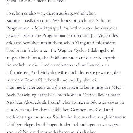
glücklich sah er nicht aus dabei.
So schön es also war, diesen außergewöhnlichen
Kammermusikabend mit Werken von Bach und Sohn im
Programm der Musikfestspiele zu finden – so schön wäre es
gewesen, wenn die Programmacher rund um Jan Vogler das
erklärte Bemühen um authentischen Klang und informierte
Spielpraxis (siehe u. a. »The Wagner Cycles«) dahingehend
ausgedehnt hätten, das Publikum auch auf dieser Klangreise
freundlich an die Hand zu nehmen und umfassender zu
informieren. Paul McNulty wäre doch der erste gewesen, der
(vor dem Konzert?) liebevoll und kundig über die
Hammerklavierszene und die neuesten Erkenntnisse der C.P.E.-
Bach-Forschung hätte berichten können. Und vielleicht hätte
Nicolaus Altstaedt als freundlicher Konzertmoderator etwas zu
den Werken, den damals üblichen Gamben und Celli und
vielleicht sogar zu seiner Spieltechnik, etwa dem vergleichsweise
häufigen Flageolettablangen in den hohen Lagen etwas sagen
können? Neben den wunderbaren musikalischen