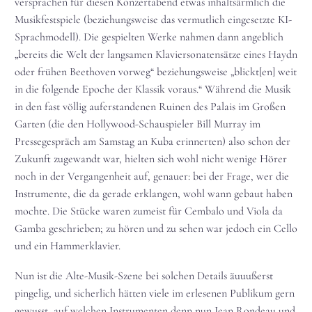
versprachen für diesen Konzertabend etwas inhaltsärmlich die
Musikfestspiele (beziehungsweise das vermutlich eingesetzte KI-
Sprachmodell). Die gespielten Werke nahmen dann angeblich
„bereits die Welt der langsamen Klaviersonatensätze eines Haydn
oder frühen Beethoven vorweg“ beziehungsweise „blickt[en] weit
in die folgende Epoche der Klassik voraus.“ Während die Musik
in den fast völlig auferstandenen Ruinen des Palais im Großen
Garten (die den Hollywood-Schauspieler Bill Murray im
Pressegespräch am Samstag an Kuba erinnerten) also schon der
Zukunft zugewandt war, hielten sich wohl nicht wenige Hörer
noch in der Vergangenheit auf, genauer: bei der Frage, wer die
Instrumente, die da gerade erklangen, wohl wann gebaut haben
mochte. Die Stücke waren zumeist für Cembalo und Viola da
Gamba geschrieben; zu hören und zu sehen war jedoch ein Cello
und ein Hammerklavier.
Nun ist die Alte-Musik-Szene bei solchen Details äuuußerst
pingelig, und sicherlich hätten viele im erlesenen Publikum gern
gewusst, auf welchen Instrumenten denn nun Jean Rondeau und