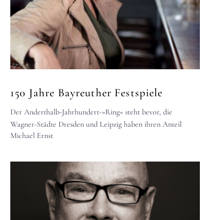
150 Jahre Bayreuther Festspiele
Der Anderthalb-Jahrhundert-»Ring« steht bevor, die
Wagner-Städte Dresden und Leipzig haben ihren Anteil
Michael Ernst
daran Mathhias Wollong ist wieder mit dabei, ebenso…