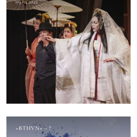
09.04.2022
»BTHVN« – ?