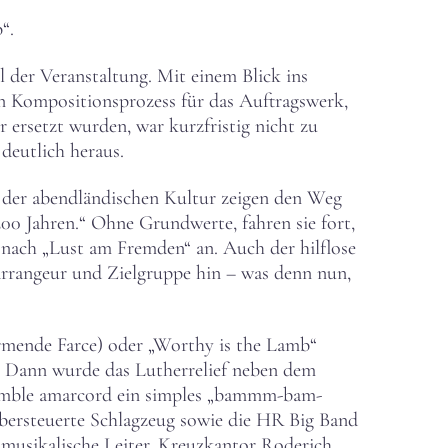
“.
 der Veranstaltung. Mit einem Blick ins
n Kompositionsprozess für das Auftragswerk,
ersetzt wurden, war kurzfristig nicht zu
deutlich heraus.
 der abendländischen Kultur zeigen den Weg
200 Jahren.“ Ohne Grundwerte, fahren sie fort,
t nach „Lust am Fremden“ an. Auch der hilflose
rrangeur und Zielgruppe hin – was denn nun,
ärmende Farce) oder „Worthy is the Lamb“
e. Dann wurde das Lutherrelief neben dem
nsemble amarcord ein simples „bammm-bam-
bersteuerte Schlagzeug sowie die HR Big Band
r musikalische Leiter, Kreuzkantor Roderich