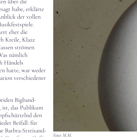
len über die
agt habe, erklärte
blick der vollen
sikfestspiele.
ert eher die
 Kreile, Klazz
Massen strömen
 Was nämlich
ch Händels
en hatte, war weder
ation verschiedener
briden Bigband-
 ist, das Publikum
kopfschüttelnd den
der Beifall: für
e Barbra-Streisand-
Foto: M.M.