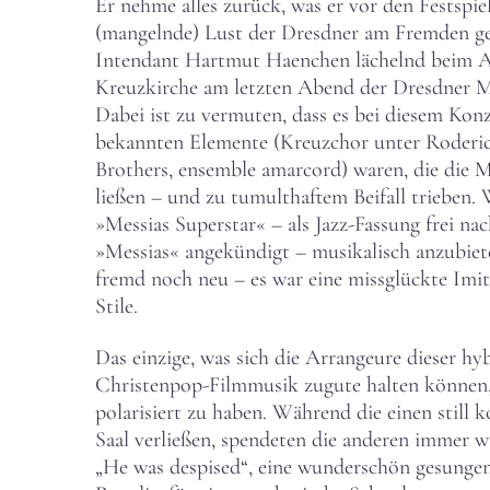
Er nehme alles zurück, was er vor den Festspie
(mangelnde) Lust der Dresdner am Fremden ges
Intendant Hartmut Haenchen lächelnd beim An
Kreuzkirche am letzten Abend der Dresdner Mu
Dabei ist zu vermuten, dass es bei diesem Konz
bekannten Elemente (Kreuzchor unter Roderich
Brothers, ensemble amarcord) waren, die die 
ließen – und zu tumulthaftem Beifall trieben.
»Messias Superstar« – als Jazz-Fassung frei na
»Messias« angekündigt – musikalisch anzubiet
fremd noch neu – es war eine missglückte Imit
Stile.
Das einzige, was sich die Arrangeure dieser hy
Christenpop-Filmmusik zugute halten können,
polarisiert zu haben. Während die einen still 
Saal verließen, spendeten die anderen immer wie
„He was despised“, eine wunderschön gesungen