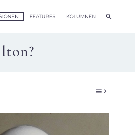
SIONEN
FEATURES
KOLUMNEN
lton?

