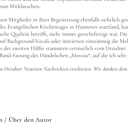
 zum Mitklatschen.
n Mitglieder in ihrer Begeisterung ebenfalls sichtlich ge
s Evangelischen Kirchentages in Hannover stattfand, k
ische Qualität betrifft, nicht immer gerechtfertigt war. D
f Background-Vocals oder imitierten einstimmig die Melod
ds der zweiten Hälfte stammten vermutlich vom Dresdner
-Band-Fassung des Händelschen „Messias“, auf die ich sehr
 den Dresdner Neuesten Nachrichten erschienen. Wir danken dem
rn
/ Über den Autor