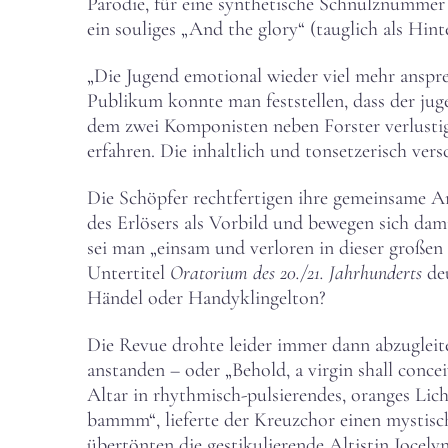
Parodie, für eine synthetische Schnulznummer 
ein souliges „And the glory“ (tauglich als Hi
„Die Jugend emotional wieder viel mehr anspre
Publikum konnte man feststellen, dass der ju
dem zwei Komponisten neben Forster verlustig
erfahren. Die inhaltlich und tonsetzerisch ver
Die Schöpfer rechtfertigen ihre gemeinsame 
des Erlösers als Vorbild und bewegen sich dami
sei man „einsam und verloren in dieser großen
Untertitel
Oratorium des 20./21. Jahrhunderts
deu
Händel oder Handyklingelton?
Die Revue drohte leider immer dann abzugleit
anstanden – oder „Behold, a virgin shall conc
Altar in rhythmisch-pulsierendes, oranges Li
bammm“, lieferte der Kreuzchor einen mystisc
übertönten die gestikulierende Altistin Jocel