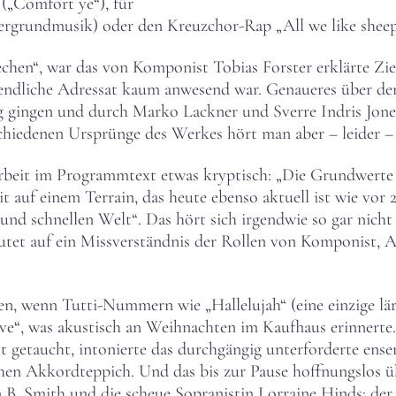
(„Comfort ye“), für
ntergrundmusik) oder den Kreuzchor-Rap „All we like sheep
chen“, war das von Komponist Tobias Forster erklärte Ziel
gendliche Adressat kaum anwesend war. Genaueres über de
 gingen und durch Marko Lackner und Sverre Indris Joner 
schiedenen Ursprünge des Werkes hört man aber – leider – 
Arbeit im Programmtext etwas kryptisch: „Die Grundwerte
t auf einem Terrain, das heute ebenso aktuell ist wie vor 
 und schnellen Welt“. Das hört sich irgendwie so gar nich
tet auf ein Missverständnis der Rollen von Komponist, A
en, wenn Tutti-Nummern wie „Hallelujah“ (eine einzige l
eive“, was akustisch an Weihnachten im Kaufhaus erinnert
cht getaucht, intonierte das durchgängig unterforderte e
hen Akkordteppich. Und das bis zur Pause hoffnungslos ü
yn B. Smith und die scheue Sopranistin Lorraine Hinds; de