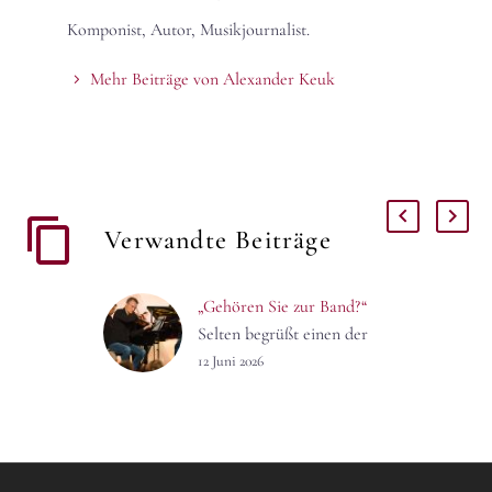
Komponist, Autor, Musikjournalist.
Mehr Beiträge von Alexander Keuk
Verwandte Beiträge
„Gehören Sie zur Band?“
Selten begrüßt einen der
Gefreite freundlich
12 Juni 2026
lächelnd am Schlagbaum
mit den Worten: “Gehören
Sie zur Band?“ Aber auch
mir, dem…