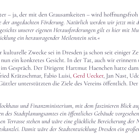
er – ja, der mit den Grausamkeiten – wird hoffnungsfroh 
 der angedachten Förderung. Natürlich werden wir jetzt mit d
gesichts unserer eigenen Herausforderungen gilt es hier mit M
icklung ein herausragender Meilenstein sein.«
ulturelle Zwecke sei in Dresden ja schon seit einiger Zei
un ein konkretes Gesicht. In der Tat, auch wir erinnern 
im Gespräch. Der Dirigent Hartmut Haenchen hatte damal
ied Krätzschmar, Fabio Luisi,
Gerd Uecker
, Jan Nast, U
ttler unterstützten die Ziele des Vereins öffentlich. 
lockhaus und Finanzministerium, mit dem faszinieren Blick auf
n des Stadtplanungsamtes ein öffentliches Gebäude vorgesehen.
n Terrasse stehen und wäre eine glückliche Bereicherung der N
skanzlei. Damit wäre der Stadtentwicklung Dresden ein großer