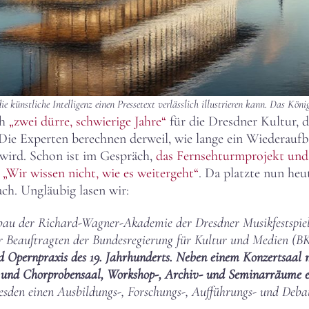
e künstliche Intelligenz einen Pressetext verlässlich illustrieren kann. Das
König
ch
„zwei dürre, schwierige Jahre“
für die Dresdner Kultur, 
Die Experten berechnen derweil, wie lange ein Wiederauf
 wird. Schon ist im Gespräch,
das Fernsehturmprojekt und
:
„Wir wissen nicht, wie es weitergeht“
. Da platzte nun he
ch. Ungläubig lasen wir:
bau der Richard-Wagner-Akademie der Dresdner Musikfestspie
 Beauftragten der Bundesregierung für Kultur und Medien (
 Opernpraxis des 19. Jahrhunderts. Neben einem Konzertsaal
r- und Chorprobensaal, Workshop-, Archiv- und Seminarräume e
resden einen Ausbildungs-, Forschungs-, Aufführungs- und Deba