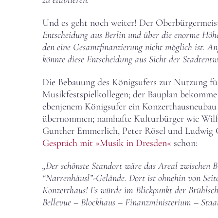
Und es geht noch weiter! Der Oberbürgermeist
Entscheidung aus Berlin und über die enorme Höhe
den eine Gesamtfinanzierung nicht möglich ist. An
könnte diese Entscheidung aus Sicht der Stadtentw
Die Bebauung des Königsufers zur Nutzung für k
Musikfestspielkollegen; der Bauplan bekomme n
ebenjenem Königsufer ein Konzerthausneubau 
übernommen; namhafte Kulturbürger wie Wilfr
Gunther Emmerlich, Peter Rösel und Ludwig Gü
Gespräch mit »Musik in Dresden«
schon:
„Der schönste Standort wäre das Areal zwischen B
“Narrenhäusl”-Gelände. Dort ist ohnehin von Seite
Konzerthaus! Es würde im Blickpunkt der Brühlsche
Bellevue – Blockhaus – Finanzministerium – Staat