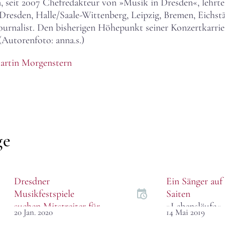
 seit 2007 Chefredakteur von »Musik in Dresden«, lehrte
esden, Halle/Saale-Wittenberg, Leipzig, Bremen, Eichstä
rjournalist. Den bisherigen Höhepunkt seiner Konzertkarri
(Autorenfoto: anna.s.)
artin Morgenstern
ge
Dresdner
Ein Sänger auf 
Musikfestspiele
Saiten
suchen Mitstreiter für
»Lebensläufe« 
20 Jan. 2020
14 Mai 2019
die »Klingende Stadt«
MDR Fernsehe