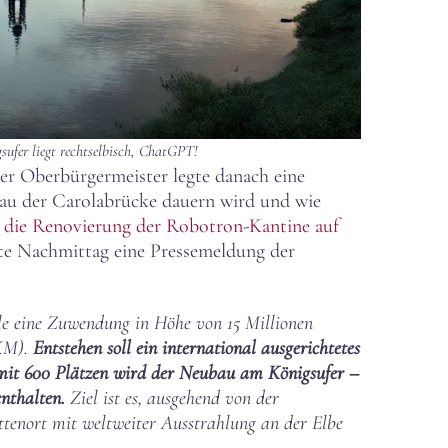
sufer
liegt rechtselbisch, ChatGPT!
der Oberbürgermeister legte danach eine
bau der Carolabrücke dauern wird und wie
 die Renovierung der Robotron-Kantine auf
ute Nachmittag eine Pressemeldung der
le eine Zuwendung in Höhe von 15 Millionen
BKM).
Entstehen soll ein international ausgerichtetes
 mit 600 Plätzen wird der Neubau am Königsufer –
nthalten.
Ziel ist es, ausgehend von der
ttenort mit weltweiter Ausstrahlung an der Elbe