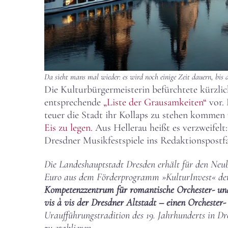
Da sieht mans mal wieder: es wird noch einige Zeit dauern, bis di
Die Kulturbürgermeisterin befürchtete kürzli
entsprechende
„Liste der Grausamkeiten“
vor. 
teuer die Stadt ihr Kollaps zu stehen kommen
Eis zu legen.
Aus Hellerau heißt es verzweifelt
Dresdner Musikfestspiele ins Redaktionspostfa
Die Landeshauptstadt Dresden erhält für den Neu
Euro aus dem Förderprogramm »KulturInvest« der
Kompetenzzentrum für romantische Orchester- und
vis à vis der Dresdner Altstadt – einen Orcheste
Uraufführungstradition des 19. Jahrhunderts in D
zu etablieren.