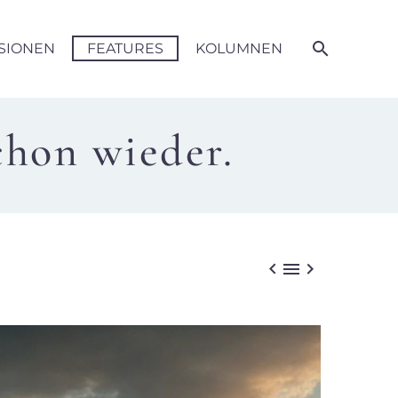
SIONEN
FEATURES
KOLUMNEN
chon wieder.


