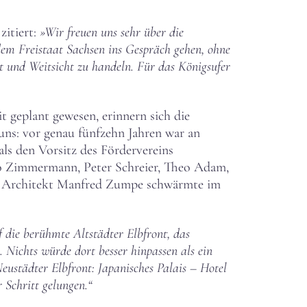
zitiert:
»Wir freuen uns sehr über die
em Freistaat Sachsen ins Gespräch gehen, ohne
ut und Weitsicht zu handeln. Für das Königsufer
t geplant gewesen, erinnern sich die
uns: vor genau fünfzehn Jahren war an
s den Vorsitz des Fördervereins
do Zimmermann, Peter Schreier, Theo Adam,
Der Architekt Manfred Zumpe schwärmte im
 die berühmte Altstädter Elbfront, das
 Nichts würde dort besser hinpassen als ein
eustädter Elbfront: Japanisches Palais – Hotel
 Schritt gelungen.“