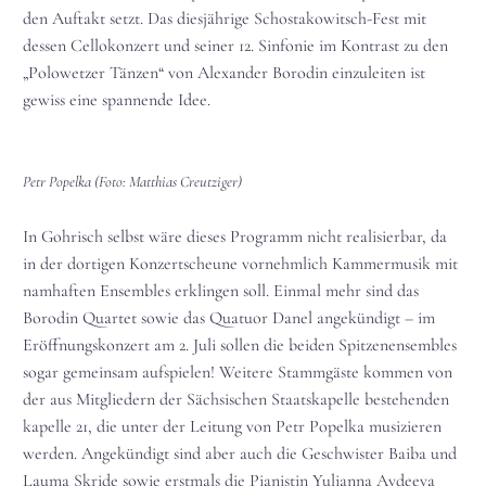
den Auftakt setzt. Das diesjährige Schostakowitsch-Fest mit
dessen Cellokonzert und seiner 12. Sinfonie im Kontrast zu den
„Polowetzer Tänzen“ von Alexander Borodin einzuleiten ist
gewiss eine spannende Idee.
Petr Popelka (Foto: Matthias Creutziger)
In Gohrisch selbst wäre dieses Programm nicht realisierbar, da
in der dortigen Konzertscheune vornehmlich Kammermusik mit
namhaften Ensembles erklingen soll. Einmal mehr sind das
Borodin Quartet sowie das Quatuor Danel angekündigt – im
Eröffnungskonzert am 2. Juli sollen die beiden Spitzenensembles
sogar gemeinsam aufspielen! Weitere Stammgäste kommen von
der aus Mitgliedern der Sächsischen Staatskapelle bestehenden
kapelle 21, die unter der Leitung von Petr Popelka musizieren
werden. Angekündigt sind aber auch die Geschwister Baiba und
Lauma Skride sowie erstmals die Pianistin Yulianna Avdeeva