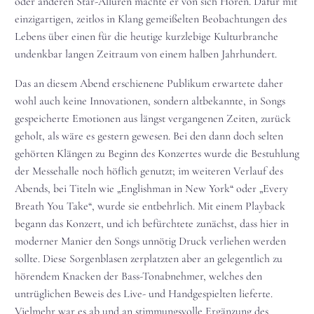
oder anderen Star-Allüren machte er von sich Hören. Dafür mit
einzigartigen, zeitlos in Klang gemeißelten Beobachtungen des
Lebens über einen für die heutige kurzlebige Kulturbranche
undenkbar langen Zeitraum von einem halben Jahrhundert.
Das an diesem Abend erschienene Publikum erwartete daher
wohl auch keine Innovationen, sondern altbekannte, in Songs
gespeicherte Emotionen aus längst vergangenen Zeiten, zurück
geholt, als wäre es gestern gewesen. Bei den dann doch selten
gehörten Klängen zu Beginn des Konzertes wurde die Bestuhlung
der Messehalle noch höflich genutzt; im weiteren Verlauf des
Abends, bei Titeln wie „Englishman in New York“ oder „Every
Breath You Take“, wurde sie entbehrlich. Mit einem Playback
begann das Konzert, und ich befürchtete zunächst, dass hier in
moderner Manier den Songs unnötig Druck verliehen werden
sollte. Diese Sorgenblasen zerplatzten aber an gelegentlich zu
hörendem Knacken der Bass-Tonabnehmer, welches den
untrüglichen Beweis des Live- und Handgespielten lieferte.
Vielmehr war es ab und an stimmungsvolle Ergänzung des