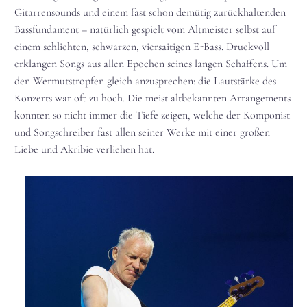
Gitarrensounds und einem fast schon demütig zurückhaltenden
Bassfundament – natürlich gespielt vom Altmeister selbst auf
einem schlichten, schwarzen, viersaitigen E-Bass. Druckvoll
erklangen Songs aus allen Epochen seines langen Schaffens. Um
den Wermutstropfen gleich anzusprechen: die Lautstärke des
Konzerts war oft zu hoch. Die meist altbekannten Arrangements
konnten so nicht immer die Tiefe zeigen, welche der Komponist
und Songschreiber fast allen seiner Werke mit einer großen
Liebe und Akribie verliehen hat.