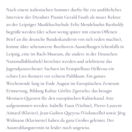
Nach einem italienischen Sommer durfte für ein ausführliches
Interview der Dresdner Pianist Gerald Fauth als neuer Rektor
an der Leipziger Musikhochschule Felix Mendelssohn Bartholdy
begrüßt werden (der schon wenig später mit einem Offenen
Brief an die deutsche Bundeskanzlerin von sich reden machte),
konnte über sehenswerte Beethoven-Ausstellungen (ebenfalls in
Leipzig, eine im Bach-Museum, die andere in der Deutschen
Nationalbibliothek) berichtet werden und zelebrierte das
Jugendjazzorchester Sachsen im Festspielhaus Hellerau ein
echtes Live-Konzert vor echtem Publikum. Ein ganzes
Wochenende lang ist Ende August im Europäischen Zentrum
Erinnerung, Bildung Kultur Görlitz Zgorzelec das besagte
Messiaen-Quartett für den europäischen Kulturkanal Arte
aufgenommen werden. Isabelle Faust (Violine), Pierre-Laurent
Aimard (Klavier), Jean-Guihen Queyras (Violoncello) sowie Jörg
Widmann (Klarinette) haben da ganz Großes geleistet. Der
Ausstrahlungstermin ist leider noch ungewiss.