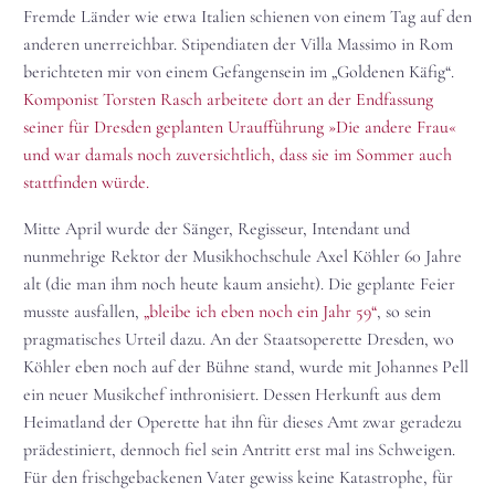
Fremde Länder wie etwa Italien schienen von einem Tag auf den
anderen unerreichbar. Stipendiaten der Villa Massimo in Rom
berichteten mir von einem Gefangensein im „Goldenen Käfig“.
Komponist Torsten Rasch arbeitete dort an der Endfassung
seiner für Dresden geplanten Uraufführung »Die andere Frau«
und war damals noch zuversichtlich, dass sie im Sommer auch
stattfinden würde.
Mitte April wurde der Sänger, Regisseur, Intendant und
nunmehrige Rektor der Musikhochschule Axel Köhler 60 Jahre
alt (die man ihm noch heute kaum ansieht). Die geplante Feier
musste ausfallen,
„bleibe ich eben noch ein Jahr 59“
, so sein
pragmatisches Urteil dazu. An der Staatsoperette Dresden, wo
Köhler eben noch auf der Bühne stand, wurde mit Johannes Pell
ein neuer Musikchef inthronisiert. Dessen Herkunft aus dem
Heimatland der Operette hat ihn für dieses Amt zwar geradezu
prädestiniert, dennoch fiel sein Antritt erst mal ins Schweigen.
Für den frischgebackenen Vater gewiss keine Katastrophe, für