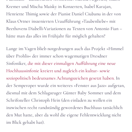
Kremer und Mischa Maisky in Konzerten, Isabel Karajan,
Henriette Thimig sowie der Pianist Daniel Ciubanu in der von
Klaus Ortner inszenierten Uraufführung »Taubenliebe« mit
Beethovens Diabelli-Variationen zu Texten von Antonio Fian –
hätte man das alles im Frühjahr für möglich gehalten?
Lange im Vagen blieb notgedrungen auch das Projekt »Himmel
über Prohlis« der immer schon wagemutigen Dresdner
Sinfoniker,
die mit dieser einmaligen Aufführung eine neue
Hochhaussinfonie kreiert und zugleich ein kultur- sowie
soziopolitisch bedeutsames Achtungszeichen gesetzt haben.
In
der Semperoper wurde ein weiteres »Fenster aus Jazz« aufgetan,
diesmal mit dem Schlagzeuger Günter Baby Sommer und dem
Schriftsteller Christoph Hein (den einladen zu wollen ein
inzwischen recht randständig gewordenes Buchhaus tatsächlich
den Mut hatte, aber da wohl die eigene Fehlentwicklung nicht
im Blick gehabt hat).