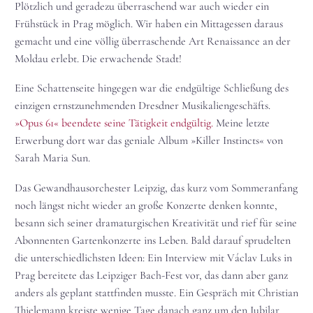
Plötzlich und geradezu überraschend war auch wieder ein
Frühstück in Prag möglich. Wir haben ein Mittagessen daraus
gemacht und eine völlig überraschende Art Renaissance an der
Moldau erlebt. Die erwachende Stadt!
Eine Schattenseite hingegen war die endgültige Schließung des
einzigen ernstzunehmenden Dresdner Musikaliengeschäfts.
»Opus 61« beendete seine Tätigkeit endgültig.
Meine letzte
Erwerbung dort war das geniale Album »Killer Instincts« von
Sarah Maria Sun.
Das Gewandhausorchester Leipzig, das kurz vom Sommeranfang
noch längst nicht wieder an große Konzerte denken konnte,
besann sich seiner dramaturgischen Kreativität und rief für seine
Abonnenten Gartenkonzerte ins Leben. Bald darauf sprudelten
die unterschiedlichsten Ideen: Ein Interview mit Václav Luks in
Prag bereitete das Leipziger Bach-Fest vor, das dann aber ganz
anders als geplant stattfinden musste. Ein Gespräch mit Christian
Thielemann kreiste wenige Tage danach ganz um den Jubilar