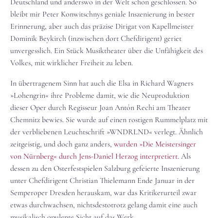
Deutschland und anderswo in der Welt schon geschlossen. So
bleibt mir Peter Konwitschnys geniale Inszenierung in bester
Erinnerung, aber auch das präzise Dirigat von Kapellmeister
Dominik Beykirch (inzwischen dort Chefdirigent) geriet
unvergesslich. Ein Stück Musiktheater über die Unfähigkeit des
Volkes, mit wirklicher Freiheit zu leben.
In übertragenem Sinn hat auch die Elsa in Richard Wagners
»Lohengrin« ihre Probleme damit, wie die Neuproduktion
dieser Oper durch Regisseur Joan Antón Rechi am Theater
Chemnitz bewies. Sie wurde auf einen rostigen Rummelplatz mit
der verbliebenen Leuchtschrift »WNDRLND« verlegt. Ähnlich
zeitgeistig, und doch ganz anders,
wurden »Die Meistersinger
von Nürnberg« durch Jens-Daniel Herzog interpretiert
. Als
dessen zu den Osterfestspielen Salzburg gefeierte Inszenierung
unter Chefdirigent Christian Thielemann Ende Januar in der
Semperoper Dresden herauskam, war das Kritikerurteil zwar
etwas durchwachsen, nichtsdestotrotz gelang damit eine auch
musikalisch opulente Sicht auf das Werk.