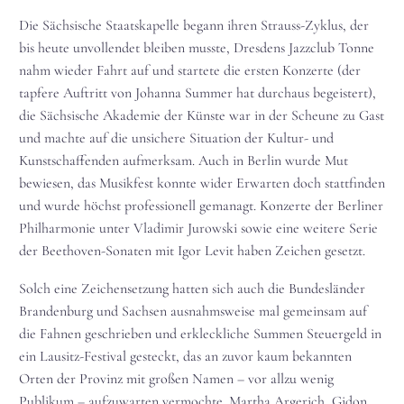
Die Sächsische Staatskapelle begann ihren Strauss-Zyklus, der
bis heute unvollendet bleiben musste, Dresdens Jazzclub Tonne
nahm wieder Fahrt auf und startete die ersten Konzerte (der
tapfere Auftritt von Johanna Summer hat durchaus begeistert),
die Sächsische Akademie der Künste war in der Scheune zu Gast
und machte auf die unsichere Situation der Kultur- und
Kunstschaffenden aufmerksam. Auch in Berlin wurde Mut
bewiesen, das Musikfest konnte wider Erwarten doch stattfinden
und wurde höchst professionell gemanagt. Konzerte der Berliner
Philharmonie unter Vladimir Jurowski sowie eine weitere Serie
der Beethoven-Sonaten mit Igor Levit haben Zeichen gesetzt.
Solch eine Zeichensetzung hatten sich auch die Bundesländer
Brandenburg und Sachsen ausnahmsweise mal gemeinsam auf
die Fahnen geschrieben und erkleckliche Summen Steuergeld in
ein Lausitz-Festival gesteckt, das an zuvor kaum bekannten
Orten der Provinz mit großen Namen – vor allzu wenig
Publikum – aufzuwarten vermochte. Martha Argerich, Gidon