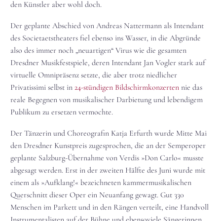
den Künstler aber wohl doch.
Der geplante Abschied von Andreas Nattermann als Intendant
des Societaetstheaters fiel ebenso ins Wasser, in die Abgründe
also des immer noch „neuartigen“ Virus wie die gesamten
Dresdner Musikfestspiele, deren Intendant Jan Vogler stark auf
virtuelle Omnipräsenz setzte, die aber trotz niedlicher
Privatissimi selbst in
24-stündigen Bildschirmkonzerten
nie das
reale Begegnen von musikalischer Darbietung und lebendigem
Publikum zu ersetzen vermochte.
Der Tänzerin und Choreografin Katja Erfurth wurde Mitte Mai
den Dresdner Kunstpreis zugesprochen, die an der Semperoper
geplante Salzburg-Übernahme von Verdis »Don Carlo« musste
abgesagt werden. Erst in der zweiten Hälfte des Juni wurde mit
einem als »Aufklang!« bezeichneten kammermusikalischen
Querschnitt dieser Oper ein Neuanfang gewagt. Gut 330
Menschen im Parkett und in den Rängen verteilt, eine Handvoll
Instrumentalisten auf der Bühne und ebensoviele Sängerinnen