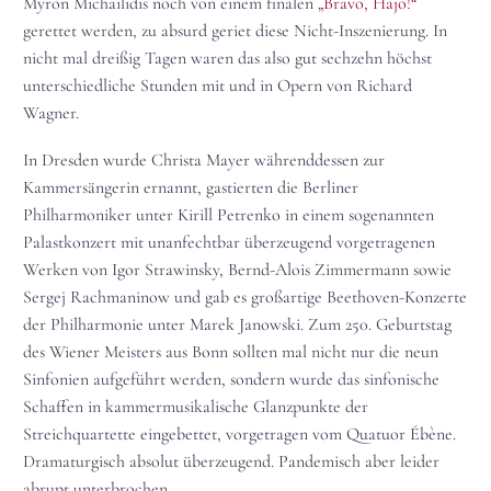
Myron Michailidis noch von einem finalen
„Bravo, Hajo!“
gerettet werden, zu absurd geriet diese Nicht-Inszenierung. In
nicht mal dreißig Tagen waren das also gut sechzehn höchst
unterschiedliche Stunden mit und in Opern von Richard
Wagner.
In Dresden wurde Christa Mayer währenddessen zur
Kammersängerin ernannt, gastierten die Berliner
Philharmoniker unter Kirill Petrenko in einem sogenannten
Palastkonzert mit unanfechtbar überzeugend vorgetragenen
Werken von Igor Strawinsky, Bernd-Alois Zimmermann sowie
Sergej Rachmaninow und gab es großartige Beethoven-Konzerte
der Philharmonie unter Marek Janowski. Zum 250. Geburtstag
des Wiener Meisters aus Bonn sollten mal nicht nur die neun
Sinfonien aufgeführt werden, sondern wurde das sinfonische
Schaffen in kammermusikalische Glanzpunkte der
Streichquartette eingebettet, vorgetragen vom Quatuor Ébène.
Dramaturgisch absolut überzeugend. Pandemisch aber leider
abrupt unterbrochen.