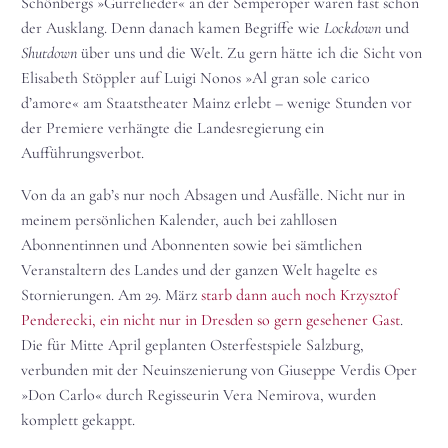
Schönbergs »Gurrelieder« an der Semperoper waren fast schon
der Ausklang. Denn danach kamen Begriffe wie
Lockdown
und
Shutdown
über uns und die Welt. Zu gern hätte ich die Sicht von
Elisabeth Stöppler auf Luigi Nonos »Al gran sole carico
d’amore« am Staatstheater Mainz erlebt – wenige Stunden vor
der Premiere verhängte die Landesregierung ein
Aufführungsverbot.
Von da an gab’s nur noch Absagen und Ausfälle. Nicht nur in
meinem persönlichen Kalender, auch bei zahllosen
Abonnentinnen und Abonnenten sowie bei sämtlichen
Veranstaltern des Landes und der ganzen Welt hagelte es
Stornierungen. Am 29. März
starb dann auch noch Krzysztof
Penderecki, ein nicht nur in Dresden so gern gesehener Gast
.
Die für Mitte April geplanten Osterfestspiele Salzburg,
verbunden mit der Neuinszenierung von Giuseppe Verdis Oper
»Don Carlo« durch Regisseurin Vera Nemirova, wurden
komplett gekappt.