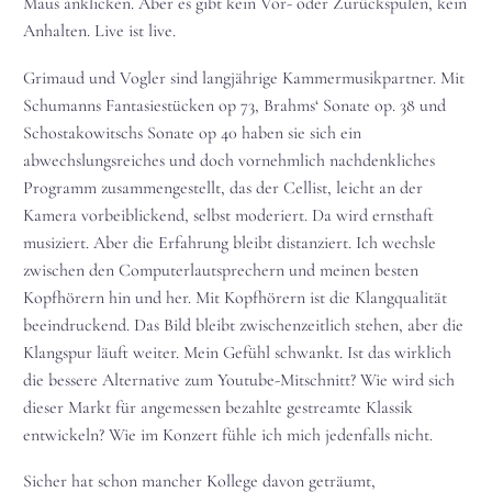
Maus anklicken. Aber es gibt kein Vor- oder Zurückspulen, kein
Anhalten. Live ist live.
Grimaud und Vogler sind langjährige Kammermusikpartner. Mit
Schumanns Fantasiestücken op 73, Brahms‘ Sonate op. 38 und
Schostakowitschs Sonate op 40 haben sie sich ein
abwechslungsreiches und doch vornehmlich nachdenkliches
Programm zusammengestellt, das der Cellist, leicht an der
Kamera vorbeiblickend, selbst moderiert. Da wird ernsthaft
musiziert. Aber die Erfahrung bleibt distanziert. Ich wechsle
zwischen den Computerlautsprechern und meinen besten
Kopfhörern hin und her. Mit Kopfhörern ist die Klangqualität
beeindruckend. Das Bild bleibt zwischenzeitlich stehen, aber die
Klangspur läuft weiter. Mein Gefühl schwankt. Ist das wirklich
die bessere Alternative zum Youtube-Mitschnitt? Wie wird sich
dieser Markt für angemessen bezahlte gestreamte Klassik
entwickeln? Wie im Konzert fühle ich mich jedenfalls nicht.
Sicher hat schon mancher Kollege davon geträumt,