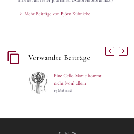
arbeitet als freier Journalist. (Autorenfoto: anna.s.)
Mehr Beiträge von Björn Kühnicke
Verwandte Beiträge
Eine Cello-Manie kommt
nicht (von) allein
Das Violoncello ist das
19 Mai 2018
Instrument des Jahres.
Grund genug für die
Dresdner Musikfestspiele,
ein Festival im Festival zu
zelebrieren: »Cellomania«!