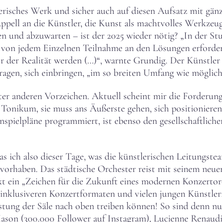
risches Werk und sicher auch auf diesen Aufsatz mit gänz
Appell an die Künstler, die Kunst als machtvolles Werkzeug
en und abzuwarten – ist der 2025 wieder nötig? „In der St
 von jedem Einzelnen Teilnahme an den Lösungen erforder
der Realität werden (…)“, warnte Grundig. Der Künstler 
 tragen, sich einbringen, „im so breiten Umfang wie möglic
er anderen Vorzeichen. Aktuell scheint mir die Forderung
s Tonikum, sie muss ans Äußerste gehen, sich positionieren,
pielpläne programmiert, ist ebenso den gesellschaftlichen
las ich also dieser Tage, was die künstlerischen Leitungs
vorhaben. Das städtische Orchester reist mit seinem neue
xt ein „Zeichen für die Zukunft eines modernen Konzertor
, inklusiveren Konzertformaten und vielen jungen Künstler
lastung der Säle nach oben treiben können! So sind denn 
n (300.000 Follower auf Instagram), Lucienne Renaudin