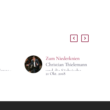
Zum Niederknien
Christian Thielemann
Naxos«
und die Sächsische
21 Okt. 2018
oper
Staatskapelle haben
aubliche
einen Schumann-
nd
Zyklus zelebriert, der
rken.
sich hören und sehen
lassen konnte. Nun
äche.
reisen sie damit nach