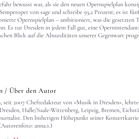
ahr bewusst war, als sie den neuen Opernspielplan konzipi
Semperoper von sage und schreibe 93,2 Prozent; es ist fün
tionierte Opernspielplan – ambitioniert, was die gesetzt
nn. Es tut Dresden in jedem Fall gut, eine Opernintendant
schen Blick auf die Absurditäten unserer Gegenwart prog
rn
/ Über den Autor
 seit 2007 Chefredakteur von »Musik in Dresden«, lehrte
esden, Halle/Saale-Wittenberg, Leipzig, Bremen, Eichstä
rjournalist. Den bisherigen Höhepunkt seiner Konzertkarri
(Autorenfoto: anna.s.)