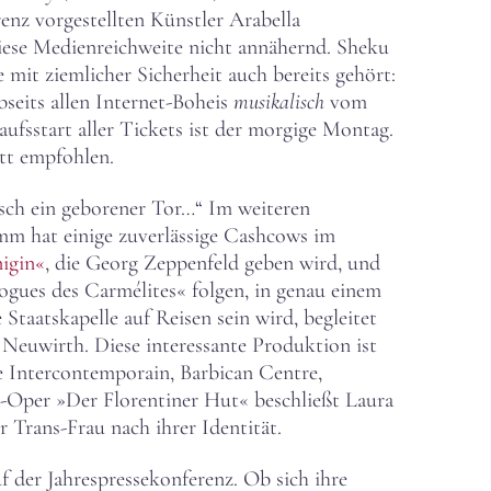
renz vorgestellten Künstler Arabella
diese Medienreichweite nicht annähernd. Sheku
mit ziemlicher Sicherheit auch bereits gehört:
abseits allen Internet-Boheis
musikalisch
vom
aufsstart aller Tickets ist der morgige Montag.
tt empfohlen.
nsch ein geborener Tor…“ Im weiteren
amm hat einige zuverlässige Cashcows im
igin«
, die Georg Zeppenfeld geben wird, und
ogues des Carmélites« folgen, in genau einem
 Staatskapelle auf Reisen sein wird, begleitet
euwirth. Diese interessante Produktion ist
 Intercontemporain, Barbican Centre,
Oper »Der Florentiner Hut« beschließt Laura
 Trans-Frau nach ihrer Identität.
f der Jahrespressekonferenz. Ob sich ihre