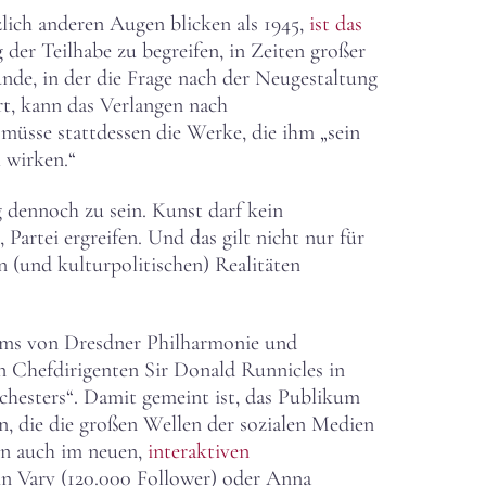
lich anderen Augen blicken als 1945,
ist das
 der Teilhabe zu begreifen, in Zeiten großer
unde, in der die Frage nach der Neugestaltung
t, kann das Verlangen nach
müsse stattdessen die Werke, die ihm „sein
h wirken.“
 dennoch zu sein. Kunst darf kein
 Partei ergreifen. Und das gilt nicht nur für
 (und kulturpolitischen) Realitäten
teams von Dresdner Philharmonie und
n Chefdirigenten Sir Donald Runnicles in
chesters“. Damit gemeint ist, das Publikum
n, die die großen Wellen der sozialen Medien
nun auch im neuen,
interaktiven
 Vary (120.000 Follower) oder Anna