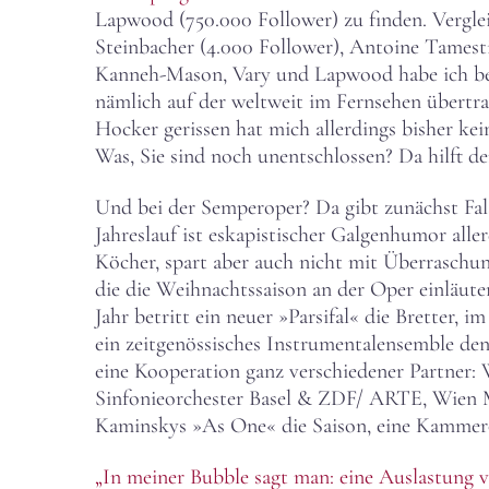
Lapwood (750.000 Follower) zu finden. Vergleic
Steinbacher (4.000 Follower), Antoine Tamesti
Kanneh-Mason, Vary und Lapwood habe ich berei
nämlich auf der weltweit im Fernsehen übert
Hocker gerissen hat mich allerdings bisher kei
Was, Sie sind noch unentschlossen? Da hilft d
Und bei der Semperoper? Da gibt zunächst Fal
Jahreslauf ist eskapistischer Galgenhumor all
Köcher, spart aber auch nicht mit Überrasch
die die Weihnachtssaison an der Oper einläute
Jahr betritt ein neuer »Parsifal« die Bretter, 
ein zeitgenössisches Instrumentalensemble d
eine Kooperation ganz verschiedener Partner
Sinfonieorchester Basel & ZDF/ ARTE, Wien 
Kaminskys »As One« die Saison, eine Kammerope
„In meiner Bubble sagt man: eine Auslastung v