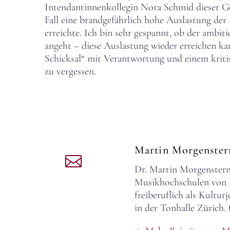
Intendantinnenkollegin Nora Schmid dieser Gef
Fall eine brandgefährlich hohe Auslastung der 
erreichte. Ich bin sehr gespannt, ob der ambi
angeht – diese Auslastung wieder erreichen ka
Schicksal“ mit Verantwortung und einem kriti
zu vergessen.
Martin Morgenste
Dr. Martin Morgenstern,
Musikhochschulen von Dr
freiberuflich als Kultu
in der Tonhalle Zürich. 