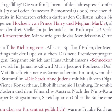
h gefällig? Die vor fünf Jahren auf der Jahrespressekonfe
t (17.000) oder Francesco Piemontesi (13.000) erreichen 
ts in Konzerten erleben dürfen (den Cellisten haben Sie 
ragenen
Hochzeit von Prince Harry und Meghan Markle
), 
ner der drei. Vielleicht ja demnächst im Kulturpalast! Verk
er
Konzertfinder
. Mir wurde gerade das Mendelssohn-Okte
staff
die Richtung vor
: „Alles ist Spaß auf Erden, der Me
erdings mit der Lupe zu suchen. Das neue Premierenprogr
ungen. Gespannt bin ich auf Hans Abrahamsens
»Schneekön
n wird. Im Januar 2026 wird Marie Jacquot Poulencs »Dial
im Mai tänzelt eine neue »Carmen« herein. Im Juni, wenn die
en Stummfilm
»Die Stadt ohne Juden«
mit Musik von Olga N
: Wiener Konzerthaus, Elbphilharmonie Hamburg, Ensemble
Modern und dem Filmarchiv Austria. Nach der Nino-Rota-
r (2 Singstimmen, Streichquartett) über die Suche einer
on über 80 Prozent ist gefährlich“
, warnte Frauke Roth au