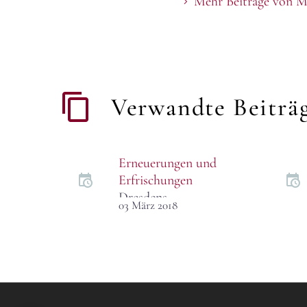
Mehr Beiträge von M
Verwandte Beiträ
Erneuerungen und
Erfrischungen
Dresdens
03 März 2018
Hochkulturszene ist
in diesen Monaten im
Umbruch. Ob bei der
Philharmonie, der
Staatskapelle, in der
Oper, beim