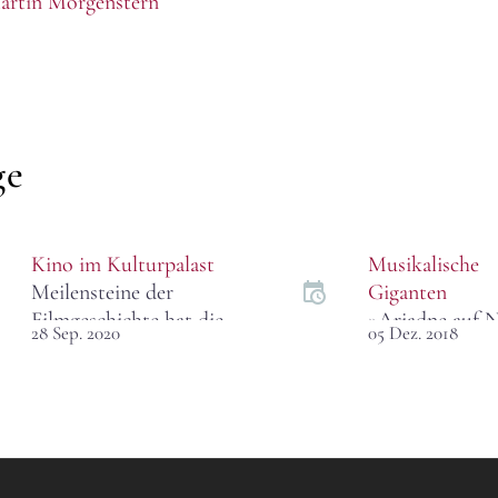
artin Morgenstern
ge
Kino im Kulturpalast
Musikalische
Meilensteine der
Giganten
Filmgeschichte hat die
»Ariadne auf 
28 Sep. 2020
05 Dez. 2018
Dresdner
an der Semper
Philharmonie schon
offenbart ungl
seit Jahren in ihrer
musikalische u
Reihe mit Film und
sängerische Stä
Livemusik präsentiert.
Aber auch eine
Erinnert sei nur an die
eklatante Schw