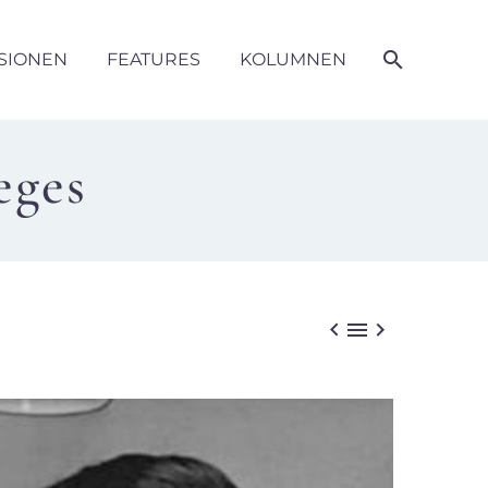
SIONEN
FEATURES
KOLUMNEN
eges


