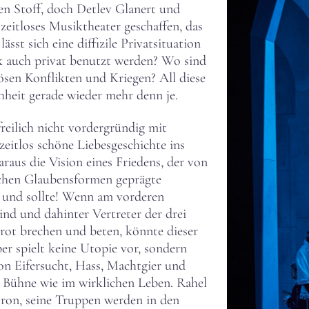
en Stoff, doch Detlev Glanert und
zeitloses Musiktheater geschaffen, das
sst sich eine diffizile Privatsituation
ik auch privat benutzt werden? Wo sind
ösen Konflikten und Kriegen? All diese
heit gerade wieder mehr denn je.
freilich nicht vordergründig mit
zeitlos schöne Liebesgeschichte ins
aus die Vision eines Friedens, der von
ichen Glaubensformen geprägte
 und sollte! Wenn am vorderen
nd und dahinter Vertreter der drei
ot brechen und beten, könnte dieser
er spielt keine Utopie vor, sondern
von Eifersucht, Hass, Machtgier und
r Bühne wie im wirklichen Leben. Rahel
hron, seine Truppen werden in den