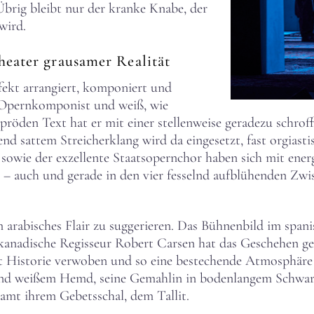
 Übrig bleibt nur der kranke Knabe, der
wird.
heater grausamer Realität
fekt arrangiert, komponiert und
er Opernkomponist und weiß, wie
pröden Text hat er mit einer stellenweise geradezu schrof
nd sattem Streicherklang wird da eingesetzt, fast orgiast
 sowie der exzellente Staatsopernchor haben sich mit ener
t – auch und gerade in den vier fesselnd aufblühenden Zwi
 arabisches Flair zu suggerieren. Das Bühnenbild im span
kanadische Regisseur Robert Carsen hat das Geschehen ge
t mit Historie verwoben und so eine bestechende Atmosphär
und weißem Hemd, seine Gemahlin in bodenlangem Schwarz.
amt ihrem Gebetsschal, dem Tallit.