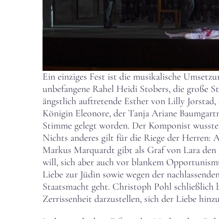
Ein einziges Fest ist die musikalische Umset
unbefangene Rahel Heidi Stobers, die große St
ängstlich auftretende Esther von Lilly Jorstad
Königin Eleonore, der Tanja Ariane Baumgartne
Stimme gelegt worden. Der Komponist wusste b
Nichts anderes gilt für die Riege der Herren:
Markus Marquardt gibt als Graf von Lara den
will, sich aber auch vor blankem Opportunismu
Liebe zur Jüdin sowie wegen der nachlassende
Staatsmacht geht. Christoph Pohl schließlich br
Zerrissenheit darzustellen, sich der Liebe hin