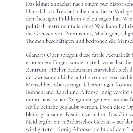
Das klingt zunächst nach einem pur historisch
Hans-Ulrich Treichel haben aus dieser Vorlage 
dem heutigen Publikum viel zu sagen hat. Wie lä
politisch instrumentalisieren? Wie kann Polit
die Grenzen von Populismus, Machtgier, religi
Themen beschäftigen und bedrohen die Mensch
Glanerts Oper spiegelt diese fatale Aktualität 
erhobenem Finger, sondern stellt zunächst die 
Zentrum. Höchst bedeutsam entwickelt sich dar
der zweisamen Liebe auf die von unterschiedl
Menschheit überspringt. Überspringen könnte
Bühnenrand Rahel und Alfonso innig vereint si
monotheistischen Religionen gemeinsam das Br
Idylle beinahe geglaubt werden. Doch diese Op
bleibt grausamer Realität verhaftet. Das Gift 
Neid ergibt ein mörderisches Gebräu – auf de
wird getötet, König Alfonso bleibt auf dem T