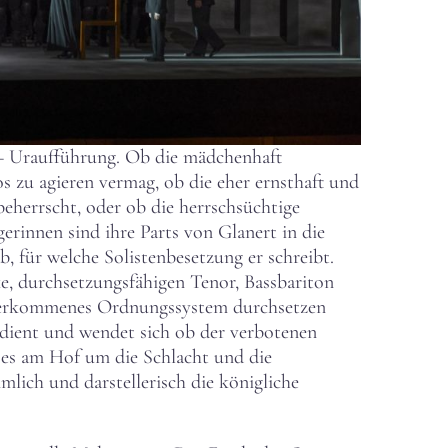
 – Uraufführung. Ob die mädchenhaft
s zu agieren vermag, ob die eher ernsthaft und
beherrscht, oder ob die herrschsüchtige
erinnen sind ihre Parts von Glanert in die
 für welche Solistenbesetzung er schreibt.
ke, durchsetzungsfähigen Tenor, Bassbariton
 überkommenes Ordnungssystem durchsetzen
edient und wendet sich ob der verbotenen
 es am Hof um die Schlacht und die
mmlich und darstellerisch die königliche