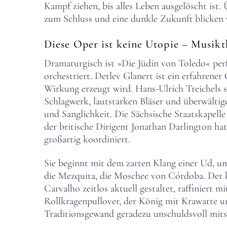
Kampf ziehen, bis alles Leben ausgelöscht ist.
zum Schluss und eine dunkle Zukunft blicken 
Diese Oper ist keine Utopie – Musikt
Dramaturgisch ist »Die Jüdin von Toledo« per
orchestriert. Detlev Glanert ist ein erfahren
Wirkung erzeugt wird. Hans-Ulrich Treichels s
Schlagwerk, lautstarken Bläser und überwältige
und Sanglichkeit. Die Sächsische Staatskapelle
der britische Dirigent Jonathan Darlington ha
großartig koordiniert.
Sie beginnt mit dem zarten Klang einer Ud, um
die Mezquita, die Moschee von Córdoba. Der 
Carvalho zeitlos aktuell gestaltet, raffinier
Rollkragenpullover, der König mit Krawatte 
Traditionsgewand geradezu unschuldsvoll mits