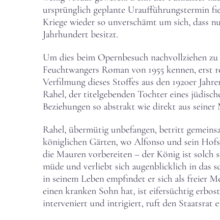
ursprünglich geplante Uraufführungstermin fi
Kriege wieder so unverschämt um sich, dass nur
Jahrhundert besitzt.
Um dies beim Opernbesuch nachvollziehen zu 
Feuchtwangers Roman von 1955 kennen, erst re
Verfilmung dieses Stoffes aus den 1920er Jahr
Rahel, der titelgebenden Tochter eines jüdisc
Beziehungen so abstrakt wie direkt aus seiner 
Rahel, übermütig unbefangen, betritt gemeins
königlichen Gärten, wo Alfonso und sein Hofs
die Mauren vorbereiten – der König ist solch
müde und verliebt sich augenblicklich in das
in seinem Leben empfindet er sich als freier M
einen kranken Sohn hat, ist eifersüchtig erbost
interveniert und intrigiert, ruft den Staatsrat