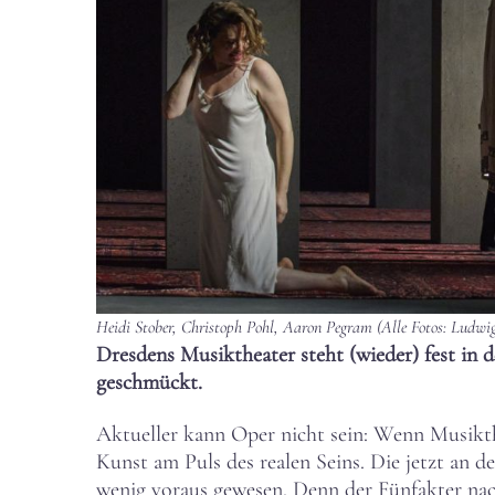
Heidi Stober, Christoph Pohl, Aaron Pegram (Alle Fotos: Ludwi
Dresdens Musiktheater steht (wieder) fest in d
geschmückt.
Aktueller kann Oper nicht sein: Wenn Musikthe
Kunst am Puls des realen Seins. Die jetzt an 
wenig voraus gewesen. Denn der Fünfakter nach