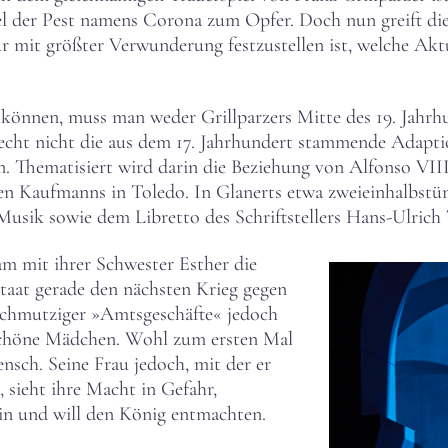
el der Pest namens Corona zum Opfer. Doch nun greift die
 mit größter Verwunderung festzustellen ist, welche Aktua
können, muss man weder Grillparzers Mitte des 19. Jahrh
cht nicht die aus dem 17. Jahrhundert stammende Adapti
en. Thematisiert wird darin die Beziehung von Alfonso VII
hen Kaufmanns in Toledo. In Glanerts etwa zweieinhalbstü
Musik sowie dem Libretto des Schriftstellers Hans-Ulrich 
am mit ihrer Schwester Esther die
taat gerade den nächsten Krieg gegen
 schmutziger »Amtsgeschäfte« jedoch
 schöne Mädchen. Wohl zum ersten Mal
ensch. Seine Frau jedoch, mit der er
, sieht ihre Macht in Gefahr,
 ein und will den König entmachten.