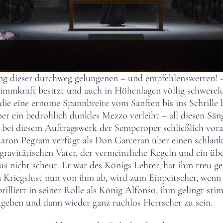
zung dieser durchweg gelungenen – und empfehlenswerten!
immkraft besitzt und auch in Höhenlagen völlig schwerelo
, die eine ernome Spannbreite vom Sanften bis ins Schrille 
r ein bedrohlich dunkles Mezzo verleiht – all diesen Säng
ei diesem Auftragswerk der Semperoper schließlich vorab,
 Aaron Pegram verfügt als Don Garceran über einen schlan
 gravitätischen Vater, der vermeintliche Regeln und ein
s nicht scheut. Er war des Königs Lehrer, hat ihm treu g
n Kriegslust nun von ihm ab, wird zum Einpeitscher, wenn
illiert in seiner Rolle als König Alfonso, ihm gelingt sti
zugeben und dann wieder ganz ruchlos Herrscher zu sein.