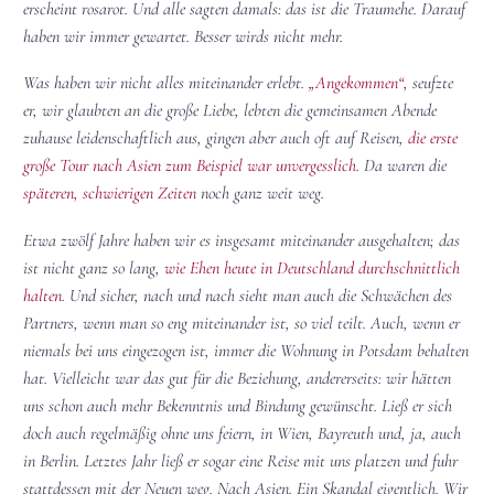
erscheint rosarot. Und alle sagten damals: das ist die Traumehe. Darauf
haben wir immer gewartet. Besser wirds nicht mehr.
Was haben wir nicht alles miteinander erlebt.
„Angekommen“,
seufzte
er, wir glaubten an die große Liebe, lebten die gemeinsamen Abende
zuhause leidenschaftlich aus, gingen aber auch oft auf Reisen,
die erste
große Tour nach Asien zum Beispiel war unvergesslich
. Da waren die
späteren, schwierigen Zeiten
noch ganz weit weg.
Etwa zwölf Jahre haben wir es insgesamt miteinander ausgehalten; das
ist nicht ganz so lang,
wie Ehen heute in Deutschland durchschnittlich
halten
. Und sicher, nach und nach sieht man auch die Schwächen des
Partners, wenn man so eng miteinander ist, so viel teilt. Auch, wenn er
niemals bei uns eingezogen ist, immer die Wohnung in Potsdam behalten
hat. Vielleicht war das gut für die Beziehung, andererseits: wir hätten
uns schon auch mehr Bekenntnis und Bindung gewünscht. Ließ er sich
doch auch regelmäßig ohne uns feiern, in Wien, Bayreuth und, ja, auch
in Berlin. Letztes Jahr ließ er sogar eine Reise mit uns platzen und fuhr
stattdessen mit der Neuen weg. Nach Asien. Ein Skandal eigentlich. Wir