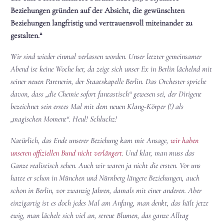
Beziehungen gründen auf der Absicht, die gewünschten
Beziehungen langfristig und vertrauensvoll miteinander zu
gestalten.“
Wir sind wieder einmal verlassen worden. Unser letzter gemeinsamer
Abend ist keine Woche her, da zeigt sich unser Ex in Berlin lächelnd mit
seiner neuen Partnerin, der Staatskapelle Berlin. Das Orchester spricht
davon, dass „die Chemie sofort fantastisch“ gewesen sei, der Dirigent
bezeichnet sein erstes Mal mit dem neuen Klang-Körper (!) als
„magischen Moment“. Heul! Schluchz!
Natürlich, das Ende unserer Beziehung kam mit Ansage,
wir haben
unseren offiziellen Bund nicht verlängert
. Und klar, man muss das
Ganze realistisch sehen. Auch wir waren ja nicht die ersten. Vor uns
hatte er schon in München und Nürnberg längere Beziehungen, auch
schon in Berlin, vor zwanzig Jahren, damals mit einer anderen. Aber
einzigartig ist es doch jedes Mal am Anfang, man denkt, das hält jetzt
ewig, man lächelt sich viel an, streut Blumen, das ganze Alltag