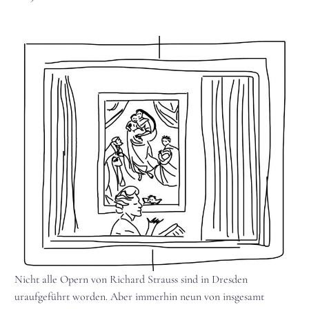
Nicht alle Opern von Richard Strauss sind in Dresden
uraufgeführt worden. Aber immerhin neun von insgesamt