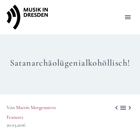
Satanarchäolügenialkohöllisch!



Von
Martin Morgenstern
Features
20.03.2016