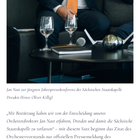
Jan Nast zur jüngsten Jahrespressekonferenz der Sächsischen Staatskapelle
Dresden (Fotos: Oliver Killig)
„Mit Bestürzung haben wir von der Entscheidung unseres
Orchesterdirektors Jan Nast erfahren, Dresden und damit die Sächsische
Staatskapelle zu verlassen“
– mit diesem Satz beginnt das Zitat des
Orchestervorstands zur offiziellen Pressemeldung des