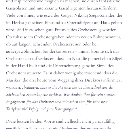
und inspirierend wie möglich zu machen, sie durch fantastische
Gastsolisten und interessante Gastdirigenten herauszufordern.
Viele von ihnen, wie etwa der Geiger Nikolaj Szeps-Znaider, der
im Herbst gar seinen Einstand als Operndirigent am Haus geben
wird, sind inzwischen gute Freunde des Orchesters geworden.
Ob zuhause im Orchestergraben oder im neuen Bühnenzimmer,
ob auf langen, zehrenden Orchesterreisen oder bei
außergewöhnlichen Sonderkonzerten – immer konnte sich das
Orchester darauf verlassen, dass Jan Nast die planerischen Zügel
in der Hand hielt und die Unternehmung ganz im Sinne des
Orchesters steuerte. Es ist daher wenig überraschend, dass die
Musiker, die erst heute vom Weggang ihres Direktors informiert
wurden,
„bedauern, dass er die Position des Orchesterdirektors der
Sächsischen Staatskapelle verlässt. Wir danken ihm für sein starkes
Engagement für das Orchester und wünschen ihm für seine neue
Tätigkeit viel Erfolg und gute Bedingungen.“
Diese letzten beiden Worte sind vielleicht nicht ganz zufällig
gewählt. Jan Nast verlässt ein Orchester, dessen personelle