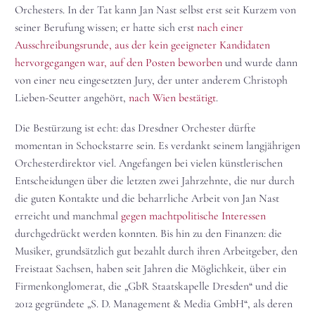
Orchesters. In der Tat kann Jan Nast selbst erst seit Kurzem von
seiner Berufung wissen; er hatte sich erst
nach einer
Ausschreibungsrunde, aus der kein geeigneter Kandidaten
hervorgegangen war, auf den Posten beworben
und wurde dann
von einer neu eingesetzten Jury, der unter anderem Christoph
Lieben-Seutter angehört,
nach Wien bestätigt
.
Die Bestürzung ist echt: das Dresdner Orchester dürfte
momentan in Schockstarre sein. Es verdankt seinem langjährigen
Orchesterdirektor viel. Angefangen bei vielen künstlerischen
Entscheidungen über die letzten zwei Jahrzehnte, die nur durch
die guten Kontakte und die beharrliche Arbeit von Jan Nast
erreicht und manchmal
gegen machtpolitische Interessen
durchgedrückt werden konnten. Bis hin zu den Finanzen: die
Musiker, grundsätzlich gut bezahlt durch ihren Arbeitgeber, den
Freistaat Sachsen, haben seit Jahren die Möglichkeit, über ein
Firmenkonglomerat, die „GbR Staatskapelle Dresden“ und die
2012 gegründete „S. D. Management & Media GmbH“, als deren