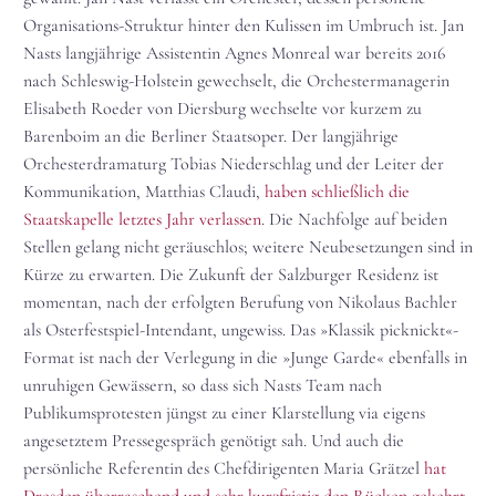
Organisations-Struktur hinter den Kulissen im Umbruch ist. Jan
Nasts langjährige Assistentin Agnes Monreal war bereits 2016
nach Schleswig-Holstein gewechselt, die Orchestermanagerin
Elisabeth Roeder von Diersburg wechselte vor kurzem zu
Barenboim an die Berliner Staatsoper. Der langjährige
Orchesterdramaturg Tobias Niederschlag und der Leiter der
Kommunikation, Matthias Claudi,
haben schließlich die
Staatskapelle letztes Jahr verlassen
. Die Nachfolge auf beiden
Stellen gelang nicht geräuschlos; weitere Neubesetzungen sind in
Kürze zu erwarten. Die Zukunft der Salzburger Residenz ist
momentan, nach der erfolgten Berufung von Nikolaus Bachler
als Osterfestspiel-Intendant, ungewiss. Das »Klassik picknickt«-
Format ist nach der Verlegung in die »Junge Garde« ebenfalls in
unruhigen Gewässern, so dass sich Nasts Team nach
Publikumsprotesten jüngst zu einer Klarstellung via eigens
angesetztem Pressegespräch genötigt sah. Und auch die
persönliche Referentin des Chefdirigenten Maria Grätzel
hat
Dresden überraschend und sehr kurzfristig den Rücken gekehrt.