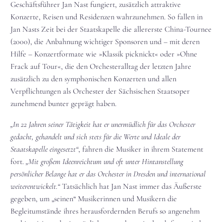
Geschäftsführer Jan Nast fungiert, zusätzlich attraktive
Konzerte, Reisen und Residenzen wahrzunehmen. So fallen in
Jan Nasts Zeit bei der Staatskapelle die allererste China-Tournee
(2000), die Anbahnung wichtiger Sponsoren und – mit deren
Hilfe – Konzertformate wie »Klassik picknickt« oder »Ohne
Frack auf Tour«, die den Orchesteralltag der letzten Jahre
zusätzlich zu den symphonischen Konzerten und allen
Verpflichtungen als Orchester der Sächsischen Staatsoper
zunehmend bunter geprägt haben.
„In 22 Jahren seiner Tätigkeit hat er unermüdlich für das Orchester
gedacht, gehandelt und sich stets für die Werte und Ideale der
Staatskapelle eingesetzt“
, fahren die Musiker in ihrem Statement
fort.
„Mit großem Ideenreichtum und oft unter Hintanstellung
persönlicher Belange hat er das Orchester in Dresden und in­ternational
weiterentwickelt.“
Tatsächlich hat Jan Nast immer das Äußerste
gegeben, um „seinen“ Musikerinnen und Musikern die
Begleitumstände ihres herausfordernden Berufs so angenehm