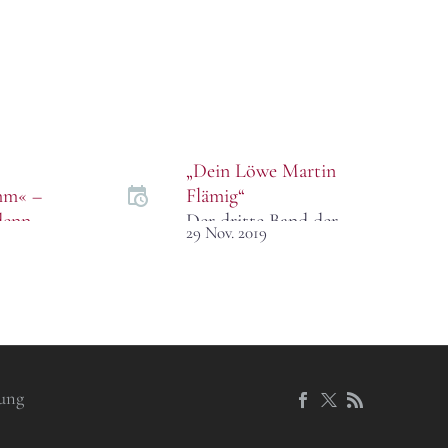
„Dein Löwe Martin
mm« –
Flämig“
denn
Der dritte Band der
29 Nov. 2019
»Schriften des
Dresdner
oren in
Kreuzchores« ist
 jeder
Martin Flämig
ren
gewidmet.
Herausgeber Matthias
Herrmann, zu Flämigs
ung
mm auf
Zeiten selbst
 Bis
Kruzianer, hat Briefe,