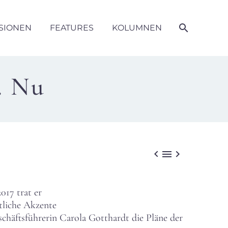
SIONEN
FEATURES
KOLUMNEN
. Nu



17 trat er
tliche Akzente
häftsführerin Carola Gotthardt die Pläne der