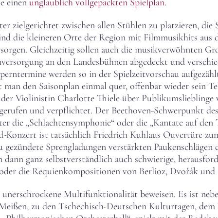
te einen
unglaublich vollgepackten Spielplan
.
ster zielgerichtet zwischen allen Stühlen zu platzieren, di
ind die kleineren Orte der Region mit Filmmusikhits aus 
ersorgen. Gleichzeitig sollen auch die musikverwöhnten G
rnversorgung an den Landesbühnen abgedeckt und verschie
perntermine werden so in der Spielzeitvorschau aufgezäh
est man den Saisonplan einmal quer, offenbar wieder sein T
der Violinistin Charlotte Thiele über Publikumslieblinge 
gerufen und verpflichtet. Der Beethoven-Schwerpunkt des 
r die „Schlachtensymphonie“ oder die „Kantate auf den 
d-Konzert ist tatsächlich Friedrich Kuhlaus Ouvertüre zu
au gezündete Sprengladungen verstärkten Paukenschlägen 
 dann ganz selbstverständlich auch schwierige, herausfo
ie oder die Requienkompositionen von Berlioz, Dvořák und
ne unerschrockene Multifunktionalität beweisen. Es ist n
 Meißen, zu den Tschechisch-Deutschen Kulturtagen, dem 