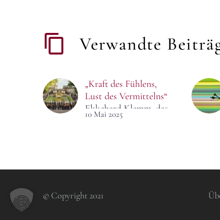
Verwandte Beiträ
„Kraft des Fühlens,
Lust des Vermittelns“
Ekkehard Klemm, das
10 Mai 2025
musikalische Dresden
kennt Ihre Biografie
gut, denke ich. Sie
waren Kruzianer,
haben bei Ihrem
verehrten Lehrer
Siegfried…
© Copyright 2021
Üb