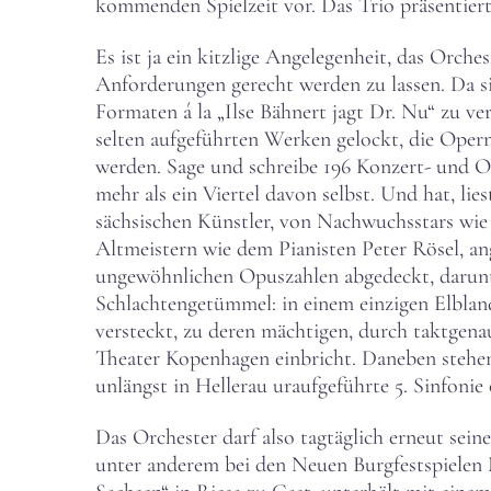
kommenden Spielzeit vor. Das Trio präsentier
Es ist ja ein kitzlige Angelegenheit, das Orche
Anforderungen gerecht werden zu lassen. Da s
Formaten á la „Ilse Bähnert jagt Dr. Nu“ zu v
selten aufgeführten Werken gelockt, die Ope
werden. Sage und schreibe 196 Konzert- und O
mehr als ein Viertel davon selbst. Und hat, li
sächsischen Künstler, von Nachwuchsstars wie 
Altmeistern wie dem Pianisten Peter Rösel, an
ungewöhnlichen Opuszahlen abgedeckt, darunte
Schlachtengetümmel: in einem einzigen Elblan
versteckt, zu deren mächtigen, durch taktgen
Theater Kopenhagen einbricht. Daneben stehen
unlängst in Hellerau uraufgeführte 5. Sinfon
Das Orchester darf also tagtäglich erneut sei
unter anderem bei den Neuen Burgfestspielen