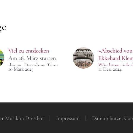
ge
Viel zu entdecken
»Abschied von
Am 28. März starten
Ekkehard Kle
die 32. Dresdner Tage
Wie hört sich 
10 März 2025
11 Dez. 2024
der zeitgenössischen
das an?
Musik in Hellerau.
Drei
Hochschulrekt
einem Konzert,
mit einer ande
Aufgabe. Ein
Klassentreffen?
er Musik in Dresden
Impressum
Datenschutzerklär
Ekkehard Kle
Abschiedstour?