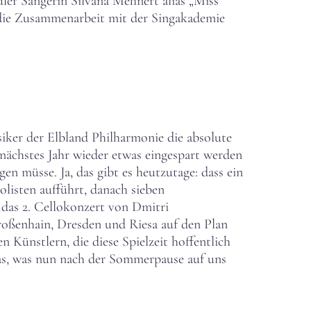
uler Sängerin Silvana Mehnert alias „Miss
 die Zusammenarbeit mit der Singakademie
siker der Elbland Philharmonie die absolute
ächstes Jahr wieder etwas eingespart werden
n müsse. Ja, das gibt es heutzutage: dass ein
listen aufführt, danach sieben
 das 2. Cellokonzert von Dmitri
oßenhain, Dresden und Riesa auf den Plan
n Künstlern, die diese Spielzeit hoffentlich
das, was nun nach der Sommerpause auf uns