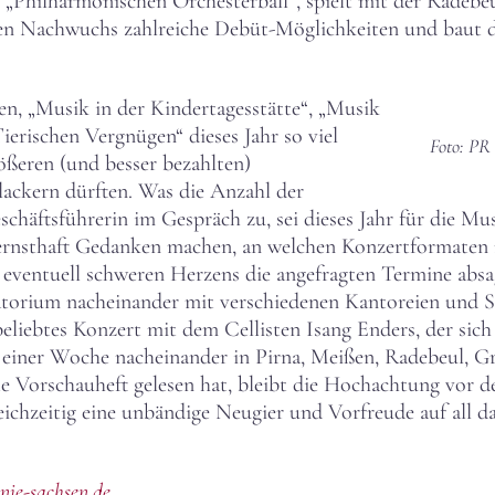
m „Philharmonischen Orchesterball“, spielt mit der Radebe
chen Nachwuchs zahlreiche Debüt-Möglichkeiten und baut
n, „Musik in der Kindertagesstätte“, „Musik
erischen Vergnügen“ dieses Jahr so viel
Foto: PR
ößeren (und besser bezahlten)
ackern dürften. Was die Anzahl der
chäftsführerin im Gespräch zu, sei dieses Jahr für die Mu
ernsthaft Gedanken machen, an welchen Konzertformaten n
ventuell schweren Herzens die angefragten Termine absage
torium nacheinander mit verschiedenen Kantoreien und So
eliebtes Konzert mit dem Cellisten Isang Enders, der sich
einer Woche nacheinander in Pirna, Meißen, Radebeul, Gr
te Vorschauheft gelesen hat, bleibt die Hochachtung vor de
ichzeitig eine unbändige Neugier und Vorfreude auf all 
ie-sachsen.de