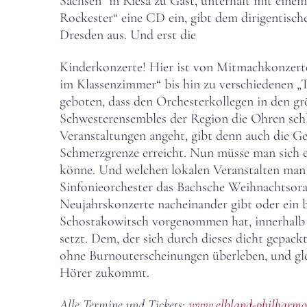
Sachsen“ in Riesa zu Gast, unterhält mit eine
Rockester“ eine CD ein, gibt dem dirigentis
Dresden aus. Und erst die
Kinderkonzerte! Hier ist von Mitmachkonzerte
im Klassenzimmer“ bis hin zu verschiedenen „Ti
geboten, dass den Orchesterkollegen in den gr
Schwesterensembles der Region die Ohren schl
Veranstaltungen angeht, gibt denn auch die Ges
Schmerzgrenze erreicht. Nun müsse man sich 
könne. Und welchen lokalen Veranstalten man e
Sinfonieorchester das Bachsche Weihnachtsora
Neujahrskonzerte nacheinander gibt oder ein b
Schostakowitsch vorgenommen hat, innerhalb 
setzt. Dem, der sich durch dieses dicht gepack
ohne Burnouterscheinungen überleben, und gle
Hörer zukommt.
Alle Termine und Tickets:
www.elbland-philharmon