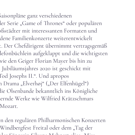
e Saisonpläne ganz verschiedenen
der Serie „Game of Thrones“ oder populären
roßstädter mit interessanten Formaten und
dene Familienkonzerte weiterentwickelt
lt. Der Chefdirigent übernimmt vertragsgemäß
elefonbüchlein aufgeklappt und die wichtigsten
wie den Geiger Florian Mayer bis hin zu
Jubiläumsjahres 2020 ist geschickt mit
Tod Josephs II.“. Und apropos
m Drama „Elverhøj“ („Der Elfenhügel“)
die Olsenbande bekanntlich ins Königliche
rdernde Werke wie Wilfried Krätzschmars
 Mozart.
eben den regulären Philharmonischen Konzerten
Windbergfest Freital oder dem „Tag der