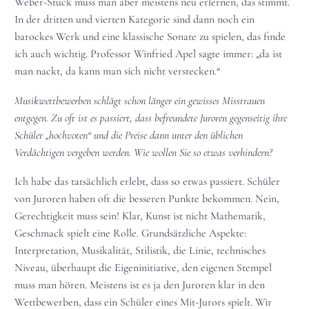
Weber-Stück muss man aber meistens neu erlernen, das stimmt.
In der dritten und vierten Kategorie sind dann noch ein
barockes Werk und eine klassische Sonate zu spielen, das finde
ich auch wichtig. Professor Winfried Apel sagte immer: „da ist
man nackt, da kann man sich nicht verstecken.“
Musikwettbewerben schlägt schon länger ein gewisses Misstrauen
entgegen. Zu oft ist es passiert, dass befreundete Juroren gegenseitig ihre
Schüler „hochvoten“ und die Preise dann unter den üblichen
Verdächtigen vergeben werden. Wie wollen Sie so etwas verhindern?
Ich habe das tatsächlich erlebt, dass so etwas passiert. Schüler
von Juroren haben oft die besseren Punkte bekommen. Nein,
Gerechtigkeit muss sein! Klar, Kunst ist nicht Mathematik,
Geschmack spielt eine Rolle. Grundsätzliche Aspekte:
Interpretation, Musikalität, Stilistik, die Linie, technisches
Niveau, überhaupt die Eigeninitiative, den eigenen Stempel
muss man hören. Meistens ist es ja den Juroren klar in den
Wettbewerben, dass ein Schüler eines Mit-Jurors spielt. Wir