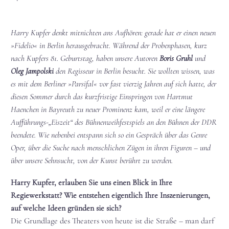
Harry Kupfer denkt mitnichten ans Aufhören: gerade hat er einen neuen
»Fidelio« in Berlin herausgebracht. Während der Probenphasen, kurz
nach Kupfers 81. Geburtstag, haben unsere Autoren
Boris Gruhl
und
Oleg Jampolski
den Regisseur in Berlin besucht. Sie wollten wissen, was
es mit dem Berliner »Parsifal« vor fast vierzig Jahren auf sich hatte, der
diesen Sommer durch das kurzfristige Einspringen von Hartmut
Haenchen in Bayreuth zu neuer Prominenz kam, weil er eine längere
Aufführungs-„Eiszeit“ des Bühnenweihfestspiels an den Bühnen der DDR
beendete. Wie nebenbei entspann sich so ein Gespräch über das Genre
Oper, über die Suche nach menschlichen Zügen in ihren Figuren – und
über unsere Sehnsucht, von der Kunst berührt zu werden.
Harry Kupfer, erlauben Sie uns einen Blick in Ihre
Regiewerkstatt? Wie entstehen eigentlich Ihre Inszenierungen,
auf welche Ideen gründen sie sich?
Die Grundlage des Theaters von heute ist die Straße – man darf