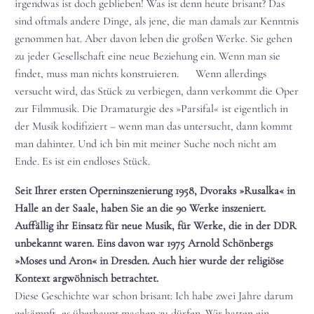
irgendwas ist doch geblieben! Was ist denn heute brisant? Das
sind oftmals andere Dinge, als jene, die man damals zur Kenntnis
genommen hat. Aber davon leben die großen Werke. Sie gehen
zu jeder Gesellschaft eine neue Beziehung ein. Wenn man sie
findet, muss man nichts konstruieren. Wenn allerdings
versucht wird, das Stück zu verbiegen, dann verkommt die Oper
zur Filmmusik. Die Dramaturgie des »Parsifal« ist eigentlich in
der Musik kodifiziert – wenn man das untersucht, dann kommt
man dahinter. Und ich bin mit meiner Suche noch nicht am
Ende. Es ist ein endloses Stück.
Seit Ihrer ersten Operninszenierung 1958, Dvoraks »Rusalka« in
Halle an der Saale, haben Sie an die 90 Werke inszeniert.
Auffällig ihr Einsatz für neue Musik, für Werke, die in der DDR
unbekannt waren. Eins davon war 1975 Arnold Schönbergs
»Moses und Aron« in Dresden. Auch hier wurde der religiöse
Kontext argwöhnisch betrachtet.
Diese Geschichte war schon brisant: Ich habe zwei Jahre darum
gekämpft, es überhaupt machen zu dürfen. Wir hatten ein