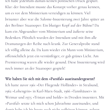
Ich habe jedenfalls damals keinen politischen Druck gespürt.
Klar: der Intendant musste das Konzept vorher genau kennen,
um es vor dem Ministerium verteidigen zu können. Viel
brisanter aber war die Salome-Inszenierung zwei Jahre später an
der Berliner Staatsoper: Ein blutiger Kopf auf der Bühne? Da
kam ein Abgesandter vom Ministerium und äußerte seine
Bedenken. Plötzlich wurden der Intendant und mit ihm alle
Dramaturgen der Reihe nach krank. Zur Generalprobe stand
ich völlig alleine da. Da kam wieder ein Mann vom Ministerium,
offensichtlich jetzt ein vernünftiger; er gab grünes Licht. Am
Premierentag waren alle wieder gesund. Diese Inszenierung wird
noch immer an der Staatsoper gespielt!
Wie haben Sie sich mit dem »Parsifal« auseinandergesetzt?
Ich hatte zuvor 1961 »Der Fliegende Holländer« in Stralsund,
1962 »Lohengrin« in Karl-Marx-Stadt, 1966 »Tannhäuser« in
Weimar und 1975 »Tristan und Isolde« in Dresden inszeniert. Mit
»Parsifal« setzte ich mich schon Jahrzehnte auseinander, und
damit habe ich bis heute auch nicht aufhören können, zuletzt