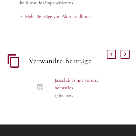
die Kunst des Improvisierens.
Mehr Beiträge von Aldo Lindhorst
Verwandte Beiträge
Jazzclub Tonne vorerst
heimatlos
Der Jazzclub Tonne muss
17 Juni 2015
seinen Spielbetrieb im
Dresdner Kulturrathaus
vorerst einstellen. Ein
Wassereinbruch hat am
Wochenende die Licht- und