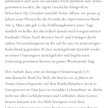
Jahrhundert darf auch ein unrundes Nicht-Jubiläum zum Anlass
genommen werden, die eigene Geschichte klangvoll zu
beleuchten. Der Dresdner Jazzclub Tonne öffnete vor genau 45
Jahren seine Pforten für die Freunde der improvisierten Musik.
Am 13. März 1981 gab es das Eröffnungskonzert unter Tage,
nämlich im Keller des oberirdisch damals noch kriegszerstörten
Kurländer Palais. Nach diversen Streif- und Umzügen durch
andere Veranstaltungsorte ist der auf die 1977 im seinerzeitigen
Kulturbund gegründete IG Jazz zurückgehende Jazzclub wieder
an seinen Ursprungsort zurückgekehrt und begeht seien
Geburtstag prominent besetzt ein ganzes Wochenende lang.
Den Auftakt dazu setzt am heutigen Donnerstag die US-
amerikanische Band Sex Mob, die bereits vor 25 Jahren im
Tonne-Ausweichquartier auf dem Waldschlösschen-Areal zu
Gast gewesen ist. Dass Jazz ein veritables Lebenselixier ist, dürfte
nicht nur allen Liebhaberinnen und Liebhabers dieses Genres
bestens bekannt sein. Sex-Mob-Trompeter wird diese
Lebensweisheit mitsamt seiner Band nun erneut unter Beweis