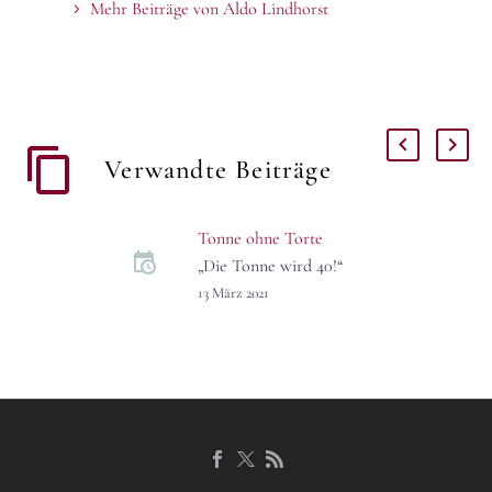
Mehr Beiträge von Aldo Lindhorst
Verwandte Beiträge
Tonne ohne Torte
„Die Tonne wird 40!“
schallt es aus dem Gewölbe
13 März 2021
unterm Kurländer Palais.
Obzwar über die Zählweise
unterschiedliche Ansichten
herrschen, gratulieren wir!