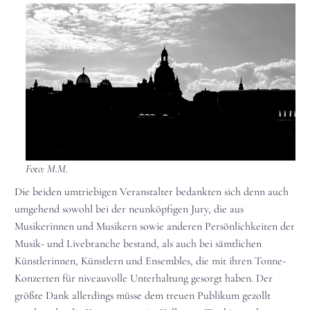
Foto: M.M.
Die beiden umtriebigen Veranstalter bedankten sich denn auch
umgehend sowohl bei der neunköpfigen Jury, die aus
Musikerinnen und Musikern sowie anderen Persönlichkeiten der
Musik- und Livebranche bestand, als auch bei sämtlichen
Künstlerinnen, Künstlern und Ensembles, die mit ihren Tonne-
Konzerten für niveauvolle Unterhaltung gesorgt haben. Der
größte Dank allerdings müsse dem treuen Publikum gezollt