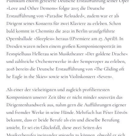
Publikum enorm gefeierte Deutsche Erstaufführung seiner Oper
»Love and Other Demons« folgte 2015 die Deutsche
Erstaufführung von »Paradise Reloaded«, zudem war er als
Dirigent seines Konzerts für zwei Klaviere zu erleben. Schon
bald kommt in Chemnitz die 2021 in Berlin uraufgeführte
Opernballade »Sleepless« heraus ((Premiere am 27. April)). In
Dresden waren neben einem großen Komponistenporträt im
Festspielhaus Hellerau sein Musiktheater »Der goldene Drache«
und zahlreiche Orchesterwerke in der Semperoper zu erleben,
2018 bereits die Deutsche Erstaufführung von »The Gliding oft
he Eagle in the Skies« sowie sein Violinkonzert »Seven«.
Als einer der vielseitigsten und zugleich profiliertesten
Komponisten unserer Zeit übte er nicht minder souverän das
Dirigentenhandwerk aus, nahm gern die Aufführungen eigener
und fremder Werke in seine Hände. Mehrfach hat Péter Eötvös
bekannt, dass er beide Berufe als ein und dieselbe Berufung
ansieht. Er sei ein Glücksfall, diese zwei Seiten des
Musikerberufes ineinander spiegeln zu können, obwohl er sich