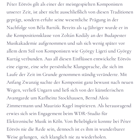
Péter Eötvös gilt als einer der meistgespielten Komponisten
unserer Zeit, ist aber nicht ausschließlich von diesen Traditionen
geprägt, sondern erfuhr seine wesentliche Prägung in der
Nachfolge von Béla Bartók. Bereits als 14-Jähriger wurde er in
die Kompositionsklasse von Zoltán Kodály an der Budapester
Musikakademie aufgenommen und sah sich wenig später vor
allem dem Stil von Komponisten wie György Ligeti und György
Kurtág verbunden. Aus all diesen Einflüssen entwickelte Eötvös
eine eigene, eine sehr persönliche Klangsprache, die sich im
Laufe der Zeit im Grunde genommen ständig veränderte. Mit
Anfang Zwanzig suchte der Komponist ganz bewusst nach neuen
Wegen, verließ Ungarn und ließ sich von der künstlerischen
Avantgarde um Karlheinz Stockhausen, Bernd Alois
Zimmermann und Maurizio Kagel inspirieren. Als herausragend
erwies sich sein Engagement beim WDR-Studio für
Elektronische Musik in Köln. Von Beliebigkeit konnte bei Péter
Eötvös nie die Rede sein, dennoch ist es ihm in wunderbarer
Weise gelungen, sich klanglich nie zu wiederholen.