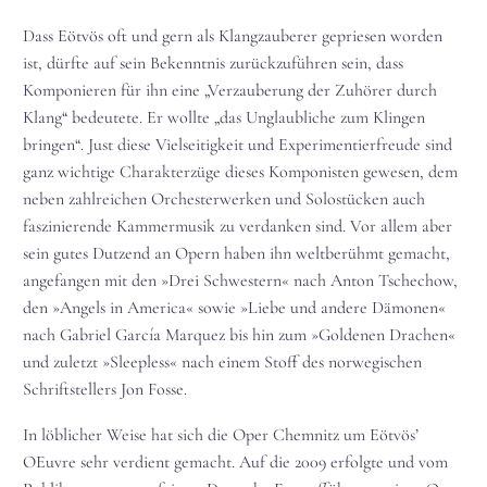
Dass Eötvös oft und gern als Klangzauberer gepriesen worden
ist, dürfte auf sein Bekenntnis zurückzuführen sein, dass
Komponieren für ihn eine „Verzauberung der Zuhörer durch
Klang“ bedeutete. Er wollte „das Unglaubliche zum Klingen
bringen“. Just diese Vielseitigkeit und Experimentierfreude sind
ganz wichtige Charakterzüge dieses Komponisten gewesen, dem
neben zahlreichen Orchesterwerken und Solostücken auch
faszinierende Kammermusik zu verdanken sind. Vor allem aber
sein gutes Dutzend an Opern haben ihn weltberühmt gemacht,
angefangen mit den »Drei Schwestern« nach Anton Tschechow,
den »Angels in America« sowie »Liebe und andere Dämonen«
nach Gabriel García Marquez bis hin zum »Goldenen Drachen«
und zuletzt »Sleepless« nach einem Stoff des norwegischen
Schriftstellers Jon Fosse.
In löblicher Weise hat sich die Oper Chemnitz um Eötvös’
OEuvre sehr verdient gemacht. Auf die 2009 erfolgte und vom