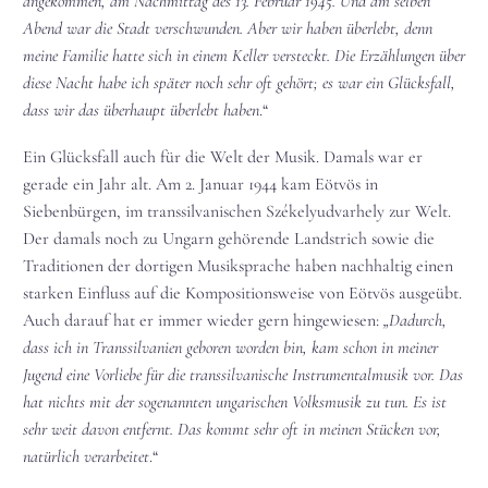
angekommen, am Nachmittag des 13. Februar 1945. Und am selben
Abend war die Stadt verschwunden. Aber wir haben überlebt, denn
meine Familie hatte sich in einem Keller versteckt. Die Erzählungen über
diese Nacht habe ich später noch sehr oft gehört; es war ein Glücksfall,
dass wir das überhaupt überlebt haben
.“
Ein Glücksfall auch für die Welt der Musik. Damals war er
gerade ein Jahr alt. Am 2. Januar 1944 kam Eötvös in
Siebenbürgen, im transsilvanischen Székelyudvarhely zur Welt.
Der damals noch zu Ungarn gehörende Landstrich sowie die
Traditionen der dortigen Musiksprache haben nachhaltig einen
starken Einfluss auf die Kompositionsweise von Eötvös ausgeübt.
Auch darauf hat er immer wieder gern hingewiesen:
„Dadurch,
dass ich in Transsilvanien geboren worden bin, kam schon in meiner
Jugend eine Vorliebe für die transsilvanische Instrumentalmusik vor. Das
hat nichts mit der sogenannten ungarischen Volksmusik zu tun. Es ist
sehr weit davon entfernt. Das kommt sehr oft in meinen Stücken vor,
natürlich verarbeitet
.“