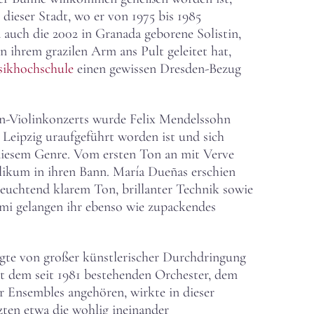
 dieser Stadt, wo er von 1975 bis 1985
 auch die 2002 in Granada geborene Solistin,
n ihrem grazilen Arm ans Pult geleitet hat,
sikhochschule
einen gewissen Dresden-Bezug
en-Violinkonzerts wurde Felix Mendelssohn
 Leipzig uraufgeführt worden ist und sich
diesem Genre. Vom ersten Ton an mit Verve
blikum in ihren Bann. María Dueñas erschien
 leuchtend klarem Ton, brillanter Technik sowie
simi gelangen ihr ebenso wie zupackendes
ugte von großer künstlerischer Durchdringung
t dem seit 1981 bestehenden Orchester, dem
 Ensembles angehören, wirkte in dieser
zten etwa die wohlig ineinander