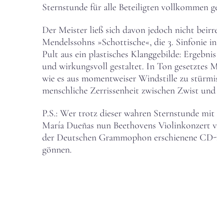
Sternstunde für alle Beteiligten vollkommen g
Der Meister ließ sich davon jedoch nicht beir
Mendelssohns »Schottische«, die 3. Sinfonie i
Pult aus ein plastisches Klanggebilde: Ergebn
und wirkungsvoll gestaltet. In Ton gesetztes 
wie es aus momentweiser Windstille zu stürmi
menschliche Zerrissenheit zwischen Zwist und 
P.S.: Wer trotz dieser wahren Sternstunde mi
María Dueñas nun Beethovens Violinkonzert ver
der Deutschen Grammophon erschienene CD
gönnen.