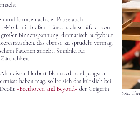
emacht.
ren und formte nach der Pause auch
n a-Moll, mit bloßen Händen, als schüfe er vom
is großer Binnenspannung, dramatisch aufgebaut
Meeresrauschen, das ebenso zu sprudeln vermag,
schem Fauchen anhebt; Sinnbild für
Zärtlichkeit.
t Altmeister Herbert Blomstedt und Jungstar
misst haben mag, sollte sich das kürzlich bei
-Debüt
»Beethoven and Beyond«
der Geigerin
Foto: Oliv