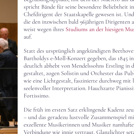
spricht Bände für seine besondere Beliebtheit in
Chefdirigent der Staatskapelle gewesen ist. Und
die den inzwischen bald 96jährigen Dirigenten a
weist wegen ihres
Studiums an der hiesigen Mu
auf.
Statt des ursprünglich angekündigten Beethov
Bartholdys e-Moll-Konzert gegeben, das 1845 in
deutlich abhebt von Mendelssohns Erstling in 
gestaltet, zogen Solistin und Orchester das Pu
wie eine Lichtgestalt, faszinierte durchweg mit
seelenvoller Interpretation. Hauchzarte Pianis
Fortissimo.
Die früh im ersten Satz erklingende Kadenz ze
– und das geradezu lustvolle Zusammenspiel mi
exzellente Musikerinnen und Musiker namhafter
Verbindung wie innig vertraut. Glanzlichter set