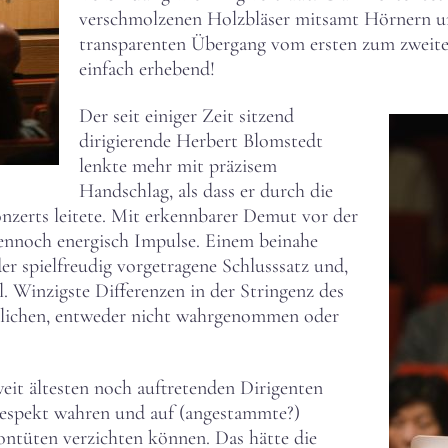
verschmolzenen Holzbläser mitsamt Hörnern u
transparenten Übergang vom ersten zum zweiten 
einfach erhebend!
Der seit einiger Zeit sitzend
dirigierende Herbert Blomstedt
lenkte mehr mit präzisem
Handschlag, als dass er durch die
nzerts leitete. Mit erkennbarer Demut vor der
dennoch energisch Impulse. Einem beinahe
r spielfreudig vorgetragene Schlusssatz und,
ll. Winzigste Differenzen in der Stringenz des
eglichen, entweder nicht wahrgenommen oder
weit ältesten noch auftretenden Dirigenten
 Respekt wahren und auf (angestammte?)
tüten verzichten können. Das hätte die