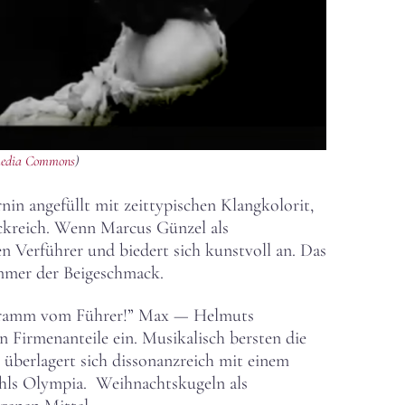
edia Commons
)
in angefüllt mit zeittypischen Klangkolorit,
rickreich. Wenn Marcus Günzel als
n Verführer und biedert sich kunstvoll an. Das
immer der Beigeschmack.
elegramm vom Führer!” Max — Helmuts
n Firmenanteile ein. Musikalisch bersten die
t überlagert sich dissonanzreich mit einem
tahls Olympia. Weihnachtskugeln als