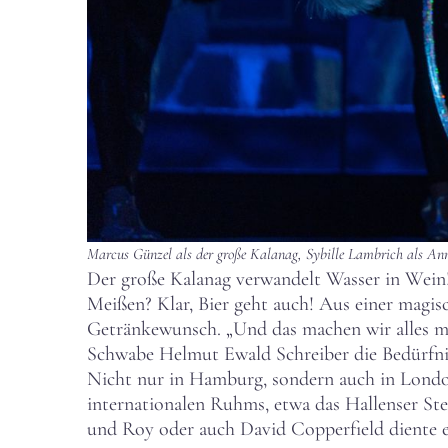
Marcus Günzel als der große Kalanag, Sybille Lambrich als Ann
Der große Kalanag verwandelt Wasser in Wein!
Meißen? Klar, Bier geht auch! Aus einer magis
Getränkewunsch. „Und das machen wir alles mi
Schwabe Helmut Ewald Schreiber die Bedürfnis
Nicht nur in Hamburg, sondern auch in London
internationalen Ruhms, etwa das Hallenser Ste
und Roy oder auch David Copperfield diente er