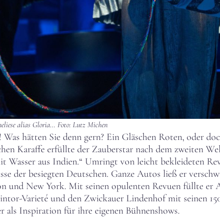
eliese alias Gloria… Foto: Lutz Michen
 Was hätten Sie denn gern? Ein Gläschen Roten, oder doc
chen Karaffe erfüllte der Zauberstar nach dem zweiten W
t Wasser aus Indien.“ Umringt von leicht bekleideten Rev
se der besiegten Deutschen. Ganze Autos ließ er verschw
 und New York. Mit seinen opulenten Revuen füllte er An
intor-Varieté und den Zwickauer Lindenhof mit seinen 150
 als Inspiration für ihre eigenen Bühnenshows.