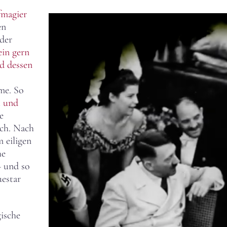
fmagier
en
 der
ein gern
d dessen
me. So
 und
e
uch. Nach
m eiligen
he
– und so
estar
ische