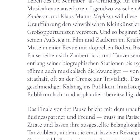
Leben des Dr. Schreiber” als Grundlage für ein
Musicalrevue auserkoren. Irgendwo zwischen
Zauberer
und Klaus Manns
Mephisto
will diese
Uraufführung den schwäbischen Kleinkünstler
Großopportunisten verorten. Und so beginnt 
seinen Aufstieg in Film und Zauberei im Kraf
Mitte in einer Revue mit doppelten Boden. Bis
Pause reihen sich Zaubertricks und Tanzensem
entlang seiner biographischen Stationen bis 19
röhren auch musikalisch die Zwanziger — von 
zitathaft, oft an der Grenze zur Trivialität. 
geschmeidiger Kalanag ins Publikum hinabsteig
Publikum lacht und applaudiert bereitwillig,
Das Finale vor der Pause bricht mit dem una
Businesspartner und Freund — muss ins Pariser 
Zitate und lassen ihre ausgestellte Belanglosig
Tanztableau, in dem die einst lasziven Revueg