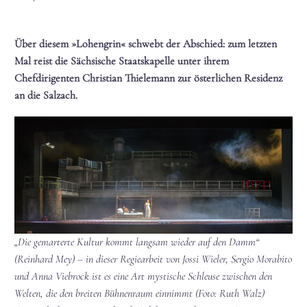
Über diesem »Lohengrin« schwebt der Abschied: zum letzten
Mal reist die Sächsische Staatskapelle unter ihrem
Chefdirigenten Christian Thielemann zur österlichen Residenz
an die Salzach.
„Die gemarterte Kultur kommt langsam wieder auf den Damm“
(Reinhard Mey) – in dieser Regiearbeit von Jossi Wieler, Sergio Morabito
und Anna Viebrock ist es eine Art mystische Schleuse zwischen den
Welten, die den breiten Bühnenraum einnimmt (Foto: Ruth Walz)