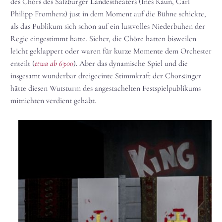
des Chors des Salzburger Landestheaters (Ines Kaun, Carl
Philipp Fromherz) just in dem Moment auf die Bühne schickte,
als das Publikum sich schon auf ein lustvolles Niederbuhen der
Regie eingestimmt hatte. Sicher, die Chöre hatten bisweilen
leicht geklappert oder waren für kurze Momente dem Orchester
enteilt (
etwa ab 63:00
). Aber das dynamische Spiel und die
insgesamt wunderbar dreigeeinte Stimmkraft der Chorsänger
hätte diesen Wutsturm des angestachelten Festspielpublikums
mitnichten verdient gehabt.