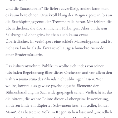
Und die Staatskapelle? Sie liefert zuverlässig, anders kann man
es kaum bezeichnen. Druckvoll klang der Wagner gestern, bis an
die Erschöpfungsgrenze der Trommelfelle heran. Mir fehlten die
überirdischen, die übersinnlichen Färbungen. Aber an diesem
Salzburger »Lohengrin« ist eben auch kaum etwas
Überirdisches. Er verkörpert eine schiefe Massenhypnose und ist
nicht viel mehr als die fantasievoll ausgeschmückte Ausrede
einer Brudermörderin.
Das kulturentwöhnte Publikum wollte sich indes von seiner
jubelnden Begeisterung über dieses Orchester und vor allem den
wahren
primo uomo
des Abends nicht abbringen lassen. Wer
wollte, konnte also gewisse psychologische Elemente der
Bühnenhandlung im Saal widergespiegelt sehen. Vielleicht ist das
die bittere, die wahre Pointe dieser »Lohengrin«-Inszenierung,
an deren Ende ein düpierter Schwanenritter, ein „edler, holder
Mann“, das betretene Volk im Regen stehen lässt und „unendlich