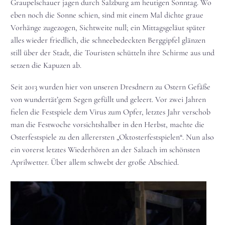
Graupelschauer jagen durch Salzburg am heutigen Sonntag. Wo
eben noch die Sonne schien, sind mit einem Mal dichte graue
Vorhänge zugezogen, Sichtweite null; ein Mittagsgeläut später
alles wieder friedlich, die schneebedeckten Berggipfel glänzen
still über der Stadt, die Touristen schütteln ihre Schirme aus und
setzen die Kapuzen ab.
Seit 2013 wurden hier von unseren Dresdnern zu Ostern Gefäße
von wundertät’gem Segen gefüllt und geleert. Vor zwei Jahren
fielen die Festspiele dem Virus zum Opfer, letztes Jahr verschob
man die Festwoche vorsichtshalber in den Herbst, machte die
Osterfestspiele zu den allerersten „Oktosterfestspielen“. Nun also
ein vorerst letztes Wiederhören an der Salzach im schönsten
Aprilwetter. Über allem schwebt der große Abschied.