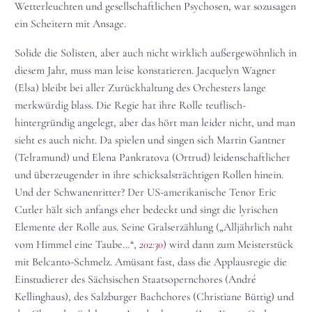
Wetterleuchten und gesellschaftlichen Psychosen, war sozusagen
ein Scheitern mit Ansage.
Solide die Solisten, aber auch nicht wirklich außergewöhnlich in
diesem Jahr, muss man leise konstatieren. Jacquelyn Wagner
(Elsa) bleibt bei aller Zurückhaltung des Orchesters lange
merkwürdig blass. Die Regie hat ihre Rolle teuflisch-
hintergründig angelegt, aber das hört man leider nicht, und man
sieht es auch nicht. Da spielen und singen sich Martin Gantner
(Telramund) und Elena Pankratova (Ortrud) leidenschaftlicher
und überzeugender in ihre schicksalsträchtigen Rollen hinein.
Und der Schwanenritter? Der US-amerikanische Tenor Eric
Cutler hält sich anfangs eher bedeckt und singt die lyrischen
Elemente der Rolle aus. Seine Gralserzählung („Alljährlich naht
vom Himmel eine Taube…“,
202:30
) wird dann zum Meisterstück
mit Belcanto-Schmelz. Amüsant fast, dass die Applausregie die
Einstudierer des Sächsischen Staatsopernchores (André
Kellinghaus), des Salzburger Bachchores (Christiane Büttig) und