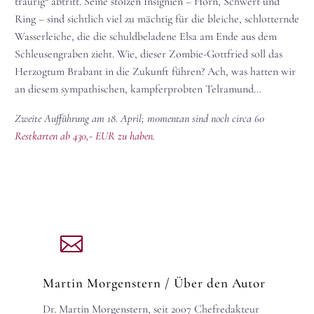
traurig“ abtritt. Seine stolzen Insignien – Horn, Schwert und
Ring – sind sichtlich viel zu mächtig für die bleiche, schlotternde
Wasserleiche, die die schuldbeladene Elsa am Ende aus dem
Schleusengraben zieht. Wie, dieser Zombie-Gottfried soll das
Herzogtum Brabant in die Zukunft führen? Ach, was hatten wir
an diesem sympathischen, kampferprobten Telramund…
Z
weite Aufführung am 18. April; m0mentan sind noch circa 60
Restkarten ab 430,- EUR zu haben
.
Martin Morgenstern
/ Über den Autor
Dr. Martin Morgenstern, seit 2007 Chefredakteur