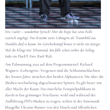
Eric Cutler – wunderbar lyrisch! Aber die Regie hat seine Rolle
statisch angelegt. Das Kostüm weist Lohengrin als Traumbild aus.
Handeln darf er kaum. Im Gerichtskampf kreuzt er nicht ein einziges
Mal die Klinge mit Telramund; den fällt schon vorher der Schlag
(oder ein Fluch?). Foto: Ruth Walz
Am Palmsamstag 2022 auf dem Programmzettel: Richard
Wagners »Lohengrin«. Vergessen sind die Schlammschlachten
der letzten Jahre zwischen den beiden Alphatieren. Die über die
Medien wechselseitig abgeschossenen Spitzen. Es gilt heuer mit
aller Macht der Kunst. Das österliche Festspielpublikum ist
darob in fast grimmiger Feierlaune: wohl sind während der
Aufführung FFP2-Masken zu tragen, wehen in der Innenstadt
blaugelbe Ukraine-Banner von den Hotels und öffentlichen