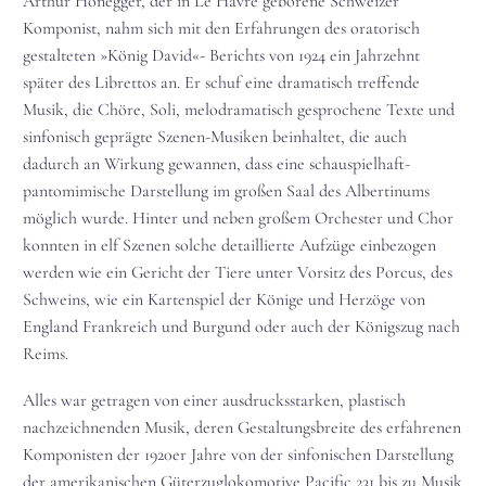
Arthur Honegger, der in Le Havre geborene Schweizer
Komponist, nahm sich mit den Erfahrungen des oratorisch
gestalteten »König David«- Berichts von 1924 ein Jahrzehnt
später des Librettos an. Er schuf eine dramatisch treffende
Musik, die Chöre, Soli, melodramatisch gesprochene Texte und
sinfonisch geprägte Szenen-Musiken beinhaltet, die auch
dadurch an Wirkung gewannen, dass eine schauspielhaft-
pantomimische Darstellung im großen Saal des Albertinums
möglich wurde. Hinter und neben großem Orchester und Chor
konnten in elf Szenen solche detaillierte Aufzüge einbezogen
werden wie ein Gericht der Tiere unter Vorsitz des Porcus, des
Schweins, wie ein Kartenspiel der Könige und Herzöge von
England Frankreich und Burgund oder auch der Königszug nach
Reims.
Alles war getragen von einer ausdrucksstarken, plastisch
nachzeichnenden Musik, deren Gestaltungsbreite des erfahrenen
Komponisten der 1920er Jahre von der sinfonischen Darstellung
der amerikanischen Güterzuglokomotive Pacific 231 bis zu Musik