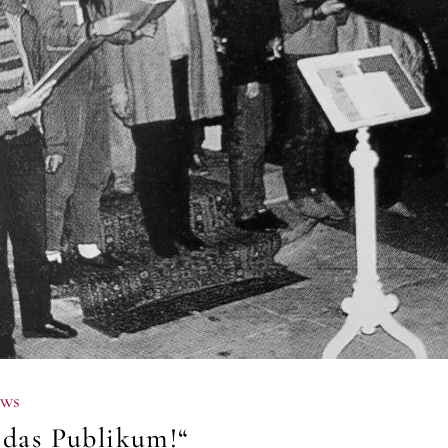
ews
 das Publikum!“