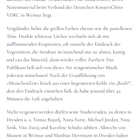
Notenmaterial beim Verband der Deutschen KonzertChöre
VDKC in Weimar liegt.
Voigtländer liebte die grellen Farben ebenso wie die pastellenen
Töne. Dunkle schwarze Löcher wechseln sich ab mit
aufflammenden Eruptionen, oft entsteht der Eindruck des
Vegetativen, die Struktur ist manchmal nur zu ahnen, kantig
und rau das Material, dann wieder voller Zartheit. Das
Publikum ließ sich von dieser Art zeitgenössischer Musik
jederzeit mitnehmen! Nach der Uraufführung von
»MenschenZeit« brach aus einer begeisterten Kehle ein „Boah!“,
deas den Eindruck entstehen ließ, da habe jemand über 45
Minuten die Luft angehalten.
Nicht vergessen werden dürfen seine Studierenden, zu denen in
Dresden u. a. Tomaz Bajzelj, Nana Forte, Michael Jordan, Nina
Šenk, Vito Zuraj und Karoline Schultz zählten. Albrecht von
Massow in Weimar und Matthias Herrmann in Dresden haben