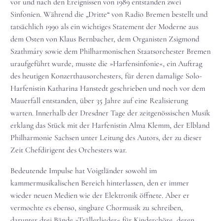
vor und nach den Ereignissen von 1989 entstanden zwei
Sinfonien. Während die „Dritte“ von Radio Bremen bestellt und
tatsächlich 1990 als ein wichtiges Statement der Moderne aus
dem Osten von Klaus Bernbacher, dem Organisten Zsigmond
Szathmáry sowie dem Philharmonischen Staatsorchester Bremen
uraufgeführt wurde, musste die »Harfensinfonie«, ein Auftrag
des heutigen Konzerthausorchesters, für deren damalige Solo-
Harfenistin Katharina Hanstedt geschrieben und noch vor dem
Mauerfall entstanden, über 35 Jahre auf eine Realisierung
warten. Innerhalb der Dresdner Tage der zeitgenössischen Musik
erklang das Stück mit der Harfenistin Alma Klemm, der Elbland
Philharmonie Sachsen unter Leitung des Autors, der zu dieser
Zeit Chefdirigent des Orchesters war.
Bedeutende Impulse hat Voigtländer sowohl im
kammermusikalischen Bereich hinterlassen, den er immer
wieder neuen Medien wie der Elektronik öffnete. Aber er
vermochte es ebenso, singbare Chormusik zu schreiben,
darunter drei Bände »Trällerlieder« für Kinderchöre, deren