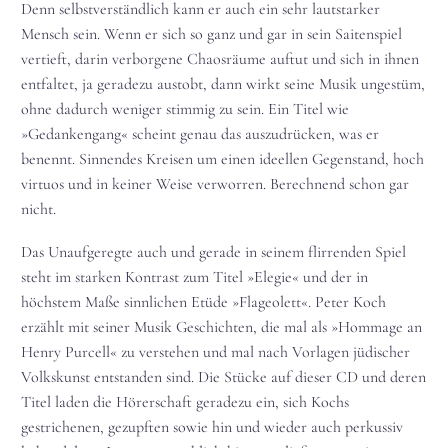
Denn selbstverständlich kann er auch ein sehr lautstarker
Mensch sein. Wenn er sich so ganz und gar in sein Saitenspiel
vertieft, darin verborgene Chaosräume auftut und sich in ihnen
entfaltet, ja geradezu austobt, dann wirkt seine Musik ungestüm,
ohne dadurch weniger stimmig zu sein. Ein Titel wie
»Gedankengang« scheint genau das auszudrücken, was er
benennt. Sinnendes Kreisen um einen ideellen Gegenstand, hoch
virtuos und in keiner Weise verworren. Berechnend schon gar
nicht.
Das Unaufgeregte auch und gerade in seinem flirrenden Spiel
steht im starken Kontrast zum Titel »Elegie« und der in
höchstem Maße sinnlichen Etüde »Flageolett«. Peter Koch
erzählt mit seiner Musik Geschichten, die mal als »Hommage an
Henry Purcell« zu verstehen und mal nach Vorlagen jüdischer
Volkskunst entstanden sind. Die Stücke auf dieser CD und deren
Titel laden die Hörerschaft geradezu ein, sich Kochs
gestrichenen, gezupften sowie hin und wieder auch perkussiv