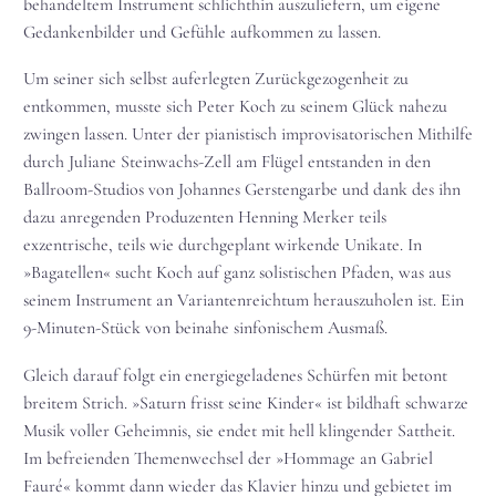
behandeltem Instrument schlichthin auszuliefern, um eigene
Gedankenbilder und Gefühle aufkommen zu lassen.
Um seiner sich selbst auferlegten Zurückgezogenheit zu
entkommen, musste sich Peter Koch zu seinem Glück nahezu
zwingen lassen. Unter der pianistisch improvisatorischen Mithilfe
durch Juliane Steinwachs-Zell am Flügel entstanden in den
Ballroom-Studios von Johannes Gerstengarbe und dank des ihn
dazu anregenden Produzenten Henning Merker teils
exzentrische, teils wie durchgeplant wirkende Unikate. In
»Bagatellen« sucht Koch auf ganz solistischen Pfaden, was aus
seinem Instrument an Variantenreichtum herauszuholen ist. Ein
9-Minuten-Stück von beinahe sinfonischem Ausmaß.
Gleich darauf folgt ein energiegeladenes Schürfen mit betont
breitem Strich. »Saturn frisst seine Kinder« ist bildhaft schwarze
Musik voller Geheimnis, sie endet mit hell klingender Sattheit.
Im befreienden Themenwechsel der »Hommage an Gabriel
Fauré« kommt dann wieder das Klavier hinzu und gebietet im