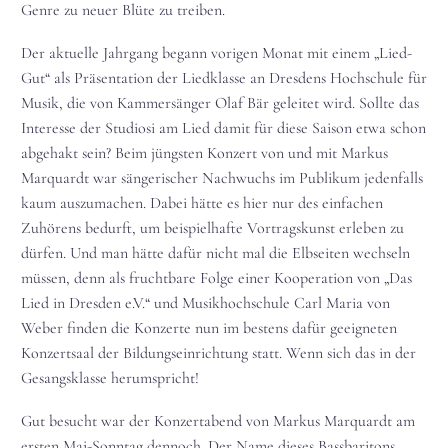
Genre zu neuer Blüte zu treiben.
Der aktuelle Jahrgang begann vorigen Monat mit einem „Lied-
Gut“ als Präsentation der Liedklasse an Dresdens Hochschule für
Musik, die von Kammersänger Olaf Bär geleitet wird. Sollte das
Interesse der Studiosi am Lied damit für diese Saison etwa schon
abgehakt sein? Beim jüngsten Konzert von und mit Markus
Marquardt war sängerischer Nachwuchs im Publikum jedenfalls
kaum auszumachen. Dabei hätte es hier nur des einfachen
Zuhörens bedurft, um beispielhafte Vortragskunst erleben zu
dürfen. Und man hätte dafür nicht mal die Elbseiten wechseln
müssen, denn als fruchtbare Folge einer Kooperation von „Das
Lied in Dresden e.V.“ und Musikhochschule Carl Maria von
Weber finden die Konzerte nun im bestens dafür geeigneten
Konzertsaal der Bildungseinrichtung statt. Wenn sich das in der
Gesangsklasse herumspricht!
Gut besucht war der Konzertabend von Markus Marquardt am
ersten Mai-Sonntag dennoch. Der Name dieses Bassbaritons