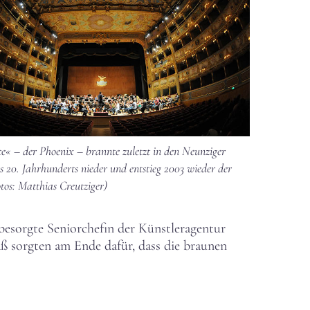
e« – der Phoenix – brannte zuletzt in den Neunziger
s 20. Jahrhunderts nieder und entstieg 2003 wieder der
tos: Matthias Creutziger)
e besorgte Seniorchefin der Künstleragentur
aß sorgten am Ende dafür, dass die braunen