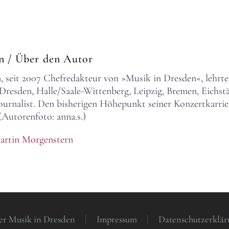
rn
/ Über den Autor
 seit 2007 Chefredakteur von »Musik in Dresden«, lehrte
esden, Halle/Saale-Wittenberg, Leipzig, Bremen, Eichstä
rjournalist. Den bisherigen Höhepunkt seiner Konzertkarri
(Autorenfoto: anna.s.)
artin Morgenstern
er Musik in Dresden
Impressum
Datenschutzerklär