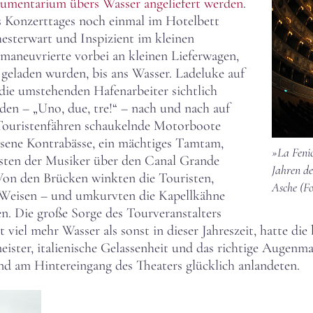
rumentarium übers Wasser angeliefert werden
.
 Konzerttages noch einmal im Hotelbett
esterwart und Inspizient im kleinen
maneuvrierte vorbei an kleinen Lieferwagen,
eladen wurden, bis ans Wasser. Ladeluke auf
 die umstehenden Hafenarbeiter sichtlich
den – „Uno, due, tre!“ – nach und nach auf
 Touristenfähren schaukelnde Motorboote
hsene Kontrabässe, ein mächtiges Tamtam,
»La Fenic
kisten der Musiker über den Canal Grande
Jahren de
 Von den Brücken winkten die Touristen,
Asche (Fo
e Weisen – und umkurvten die Kapellkähne
n. Die große Sorge des Tourveranstalters
 viel mehr Wasser als sonst in dieser Jahreszeit, hatte di
eister, italienische Gelassenheit und das richtige Augenm
d am Hintereingang des Theaters glücklich anlandeten.