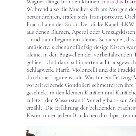
Wagnerklänge branden können,
muss das Inst
Während also die Musiker sich am Morgen des
herumdrehten, trafen sich Transporteure, Orch
Frachthafen der Stadt. Der dicke Kapell-LKW 
aus denen Blumen, Aperol oder Umzugskisten g
– und dann begann ein kleines Schauspiel, das
amüsierte: siebenundfünfzig riesige Kisten wur
kleine, in den Bugwellen der vorbeifahrenden
gehievt. Und dann schipperten acht ausgewac
Schlagwerk, Harfe, Violoncelli und die Frack
durch die Lagunenstadt. Was für ein Festzug:
vorbeitreibende Gondolieri schmetterten ihr
geschickt in den kleinen Kanälen und Kanälche
zuletzt: der Wasserstand! Venedig habe zur Zeit
erzählt. Die Erfahrung der beladenden Frachtm
Kisten unter jedem Brückchen durchpassten un