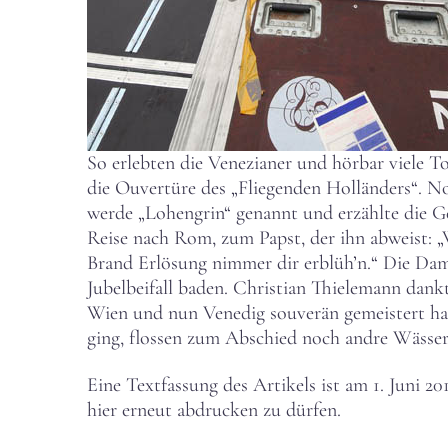
So erlebten die Venezianer und hörbar viele T
die Ouvertüre des „Fliegenden Holländers“. N
werde „Lohengrin“ genannt und erzählte die G
Reise nach Rom, zum Papst, der ihn abweist: 
Brand Erlösung nimmer dir erblüh’n.“ Die Dam
Jubelbeifall baden. Christian Thielemann dankte
Wien und nun Venedig souverän gemeistert hat
ging, flossen zum Abschied noch andre Wässe
Eine Textfassung des Artikels ist am 1. Juni 
hier erneut abdrucken zu dürfen.