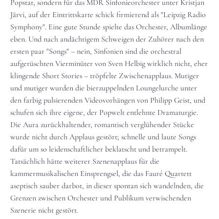
Popstar, sondern für das MDR Sinfonieorchester unter Kristjan
Järvi, auf der Eintrittskarte schick firmierend als "Leipzig Radio
Symphony". Eine gute Stunde spielte das Orchester, Albumlänge
eben. Und nach andächtigem Schweigen der Zuhörer nach den
ersten paar "Songs" – nein, Sinfonien sind die orchestral
aufgerüschten Vierminüter von Sven Helbig wirklich nicht, eher
klingende Short Stories – tröpfelte Zwischenapplaus. Mutiger
und mutiger wurden die bierzuppelnden Loungelurche unter
den farbig pulsierenden Videovorhängen von Philipp Geist, und
schufen sich ihre eigene, der Popwelt entlehnte Dramaturgie.
Die Aura zurückhaltender, romantisch verglühender Stücke
wurde nicht durch Applaus gestört; schnelle und laute Songs
dafür um so leidenschaftlicher beklatscht und betrampelt.
Tatsächlich hätte weiterer Szenenapplaus für die
kammermusikalischen Einsprengsel, die das Fauré Quartett
aseptisch sauber darbot, in dieser spontan sich wandelnden, die
Grenzen zwischen Orchester und Publikum verwischenden
Szenerie nicht gestört.