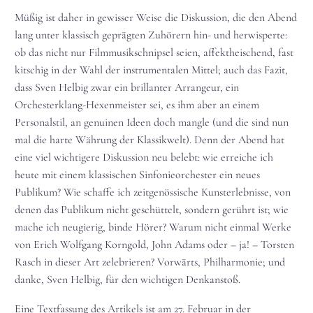
Müßig ist daher in gewisser Weise die Diskussion, die den Abend
lang unter klassisch geprägten Zuhörern hin- und herwisperte:
ob das nicht nur Filmmusikschnipsel seien, affektheischend, fast
kitschig in der Wahl der instrumentalen Mittel; auch das Fazit,
dass Sven Helbig zwar ein brillanter Arrangeur, ein
Orchesterklang-Hexenmeister sei, es ihm aber an einem
Personalstil, an genuinen Ideen doch mangle (und die sind nun
mal die harte Währung der Klassikwelt). Denn der Abend hat
eine viel wichtigere Diskussion neu belebt: wie erreiche ich
heute mit einem klassischen Sinfonieorchester ein neues
Publikum? Wie schaffe ich zeitgenössische Kunsterlebnisse, von
denen das Publikum nicht geschüttelt, sondern gerührt ist; wie
mache ich neugierig, binde Hörer? Warum nicht einmal Werke
von Erich Wolfgang Korngold, John Adams oder – ja! – Torsten
Rasch in dieser Art zelebrieren? Vorwärts, Philharmonie; und
danke, Sven Helbig, für den wichtigen Denkanstoß.
Eine Textfassung des Artikels ist am 27. Februar in der