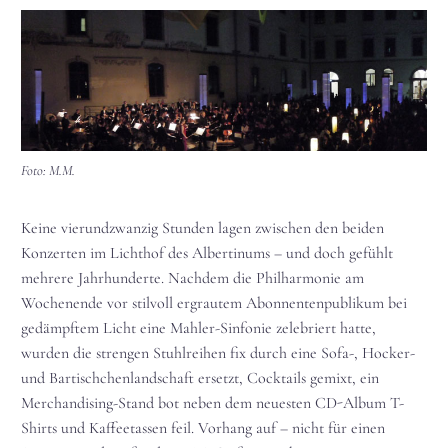
Foto: M.M.
Keine vierundzwanzig Stunden lagen zwischen den beiden
Konzerten im Lichthof des Albertinums – und doch gefühlt
mehrere Jahrhunderte. Nachdem die Philharmonie am
Wochenende vor stilvoll ergrautem Abonnentenpublikum bei
gedämpftem Licht eine Mahler-Sinfonie zelebriert hatte,
wurden die strengen Stuhlreihen fix durch eine Sofa-, Hocker-
und Bartischchenlandschaft ersetzt, Cocktails gemixt, ein
Merchandising-Stand bot neben dem neuesten CD-Album T-
Shirts und Kaffeetassen feil. Vorhang auf – nicht für einen