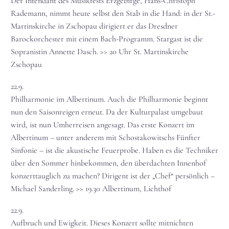
Der Intendant des Musikfests Erzgebirge, Hans-Christoph
Rademann, nimmt heute selbst den Stab in die Hand: in der St.-
Martinskirche in Zschopau dirigiert er das Dresdner
Barockorchester mit einem Bach-Programm. Stargast ist die
Sopranistin Annette Dasch. >> 20 Uhr St. Martinskirche
Zschopau
22.9.
Philharmonie im Albertinum. Auch die Philharmonie beginnt
nun den Saisonreigen erneut. Da der Kulturpalast umgebaut
wird, ist nun Umherreisen angesagt. Das erste Konzert im
Albertinum – unter anderem mit Schostakowitschs Fünfter
Sinfonie – ist die akustische Feuerprobe. Haben es die Techniker
über den Sommer hinbekommen, den überdachten Innenhof
konzerttauglich zu machen? Dirigent ist der „Chef“ persönlich –
Michael Sanderling. >> 19.30 Albertinum, Lichthof
22.9.
Aufbruch und Ewigkeit. Dieses Konzert sollte mitnichten