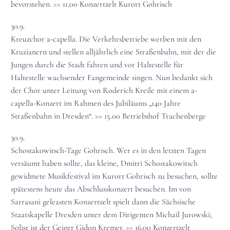
bevorstehen. >> 11.00 Konzertzelt Kurort Gohrisch
30.9.
Kreuzchor a-capella. Die Verkehrsbetriebe werben mit den
Kruzianern und stellen alljährlich eine Straßenbahn, mit der die
Jungen durch die Stadt fahren und vor Haltestelle für
Haltestelle wachsender Fangemeinde singen. Nun bedankt sich
der Chor unter Leitung von Roderich Kreile mit einem a-
capella-Konzert im Rahmen des Jubiläums „140 Jahre
Straßenbahn in Dresden“. >> 15.00 Betriebshof Trachenberge
30.9.
Schostakowitsch-Tage Gohrisch. Wer es in den letzten Tagen
versäumt haben sollte, das kleine, Dmitri Schostakowitsch
gewidmete Musikfestival im Kurort Gohrisch zu besuchen, sollte
spätestens heute das Abschlusskonzert besuchen. Im von
Sarrasani geleasten Konzertzelt spielt dann die Sächsische
Staatskapelle Dresden unter dem Dirigenten Michail Jurowski;
Solist ist der Geiger Gidon Kremer. >> 16.00 Konzertzelt