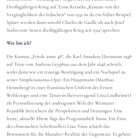
Dreißigjährigen Krieg auf. Ernst Kreneks „Kantate von der
Vergänglichkeit des Irdischen“ von 1932 ist da ein frühes Beispiel.
Später werden dann sowohl Charles de Gaulle als auch Josef
Stalin vom ’neuen dreißigjährigen Krieg seit 1914′ sprechen.
Wer bin ich?
Die Kantate „Friede anno 48“, die Karl Amadeus Hartmann 1948
auf Texte von Andreas Gryphius aus dem Jahr 1648 schrieb,
wirkt dann wie ein traurige Bestätigung und ein Nachspiel zu
seiner Simplicissiumus-Oper. Ein Hauptmann (Matthias
Henneberg) in einer französischen Uniform des Ersten
Weltkrieges und eine Tänzerin (hervorragend: Lina Lindheimer)
als Personifizerung der androgynen Welt der Weimarer
Republik bereichern die Perspektiven und Deutungen. Eine
letzte, aktuelle Ebene fügt das Programmheft hinzu: Ein Zitat
des chinesischen Schriftstellers Liao Yiwu schärft das
Bewusstsein für die Massaker-Realität der Gegenwart. Es gehört