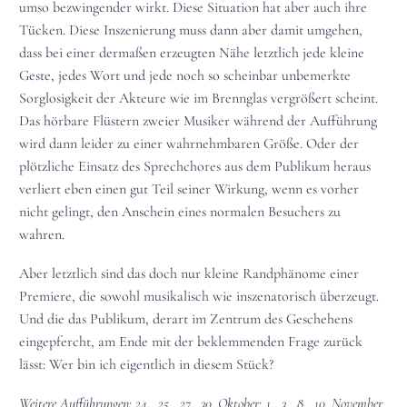
umso bezwingender wirkt. Diese Situation hat aber auch ihre
Tücken. Diese Inszenierung muss dann aber damit umgehen,
dass bei einer dermaßen erzeugten Nähe letztlich jede kleine
Geste, jedes Wort und jede noch so scheinbar unbemerkte
Sorglosigkeit der Akteure wie im Brennglas vergrößert scheint.
Das hörbare Flüstern zweier Musiker während der Aufführung
wird dann leider zu einer wahrnehmbaren Größe. Oder der
plötzliche Einsatz des Sprechchores aus dem Publikum heraus
verliert eben einen gut Teil seiner Wirkung, wenn es vorher
nicht gelingt, den Anschein eines normalen Besuchers zu
wahren.
Aber letztlich sind das doch nur kleine Randphänome einer
Premiere, die sowohl musikalisch wie inszenatorisch überzeugt.
Und die das Publikum, derart im Zentrum des Geschehens
eingepfercht, am Ende mit der beklemmenden Frage zurück
lässt: Wer bin ich eigentlich in diesem Stück?
Weitere Aufführungen: 24., 25., 27., 30. Oktober; 1., 3., 8., 10. November