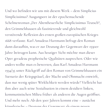
Und wo befinden wir uns mit diesem Werk – dem Simplicius
Simplicissimus? Ausgangsort ist der epochemachende
Schelmenroman „Der Abentheuerliche Simplicissimus Teutsch“,
den Grimmelshausen als faszinierende und gleichwohl
verstörende Reflexion des ersten großen europäischen Krieges
1668 verfasste. Karl Amadeus Hartmann befragt den Roman
dann daraufhin, was er zur Deutung der Gegenwart der 1930er
Jahre beitragen kann. Aus heutiger Sicht möchte man dieser
Oper geradezu prophetische Qualitäten zusprechen. Oder wie
anders wollte man es bewerten, dass Karl Amadeus Hartmann
1934/35 unter Rückgriff auf den Roman von Grimmelshausen ein
Szenario der Kriegsgräuel, der Macht und Ohnmacht entwirft,
dass nur wenig später Wirklichkeit werden würde? Vielleicht hat
ihm aber auch seine Sozialisation in einem dezidiert linken,
kommunistischen Milieu früher als anderen die Augen geöffnet.
Und mehr noch: Ab den 30er Jahren kommt eine – zunächst
künstlerische – Deutung der Gegenwart als einem neuen