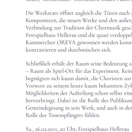
Die Werkstatt öffnet zugleich die Türen nach 
Komponisten, die neuen Werke und den außer
Verbindung zur Tradition der Chormusik gesch
Festspielhaus Hellerau und die quasi verdoppe
Kammerchor OREYA gewonnen werden konnte, i
kontrastieren und durchmischen sich.
Schließlich erhält der Raum seine Bedeutung 
– Raum als Spiel-Ort für das Experiment. Kein
begnügten sich kaum damit, die Choristen zur 
Vorwort zu seinem heute kaum bekannten Zykl
Möglichkeiten der Aufteilung schon selbst ei
hervorbringt. Dabei ist die Rolle des Publikum
Gemeindegesang in sein Werk, und auch in der
Rolle des Tonempfängers fühlen.
Sa., 26.02.2011, 20 Uhr, Festspielhaus Hellerau