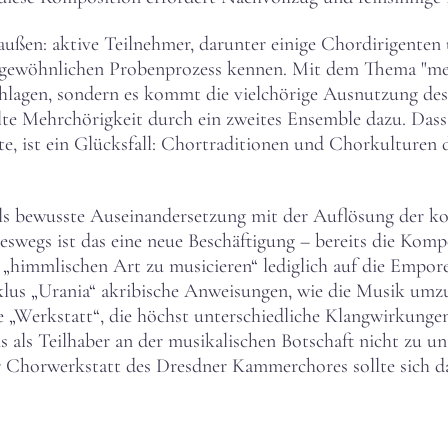
außen: aktive Teilnehmer, darunter einige Chordirigenten 
gewöhnlichen Probenprozess kennen. Mit dem Thema "meh
lagen, sondern es kommt die vielchörige Ausnutzung des
lte Mehrchörigkeit durch ein zweites Ensemble dazu. Dass
st ein Glücksfall: Chortraditionen und Chorkulturen de
als bewusste Auseinandersetzung mit der Auflösung der k
eswegs ist das eine neue Beschäftigung – bereits die Kom
„himmlischen Art zu musicieren“ lediglich auf die Empore
us „Urania“ akribische Anweisungen, wie die Musik umzus
ne „Werkstatt“, die höchst unterschiedliche Klangwirkung
s als Teilhaber an der musikalischen Botschaft nicht zu un
 Chorwerkstatt des Dresdner Kammerchores sollte sich das