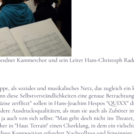
Dresdner Kammerchor und sein Leiter Hans-Christoph Ra
e, als soziales und musikalisches Netz, das zugleich ein k
enn diese Selbstverständlichkeiten eine genaue Betrachtun
räzise zerflitzt" sollen in Hans-Joachim Hespos "QUIXX" di
andere Ausdrucksqualitäten, als man sie auch als Zuhörer 
ja auch von sich selbst: "Man geht doch nicht ins Theater,
her in "Haut Terrain" einen Chorklang, in dem ein vielsch
 diese Komposition erfordert Nachvollzug und feinsinnige 