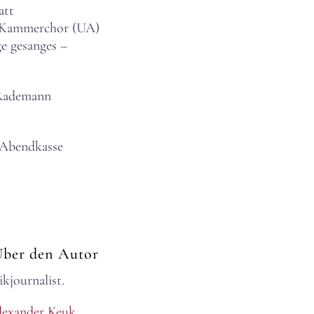
att
m. Kammerchor (UA)
e gesanges –
 Rademann
 Abendkasse
Über den Autor
kjournalist.
lexander Keuk