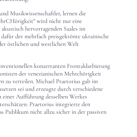
und Musikwissenschaftler, lernen die
rCHörigkeit" wird nicht nur eine
 akustisch hervorragenden Saales im
 dafür der mehrfach preisgekrönte ukrainische
r östlichen und westlichen Welt
onventionellen konzertanten Frontaldarbietung
ponisten der venezianischen Mehrchörigkeit
n zu verteilen. Michael Praetorius gab im
etzen sei und erzeugte durch verschiedene
en einer Aufführung desselben Werkes
terschätzen: Praetorius integrierte den
 Publikum nicht allzu sicher in der passiven