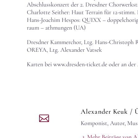
Abschlusskonzert der 2. Dresdner Chorwerkst
Charlotte Seither: Haut Terrain für 12-stim
Hans-Joachim Hespos: QUIXX – doppelchorig
raum – athmungen (UA)
Dresdner Kammerchor, Ltg. Hans-Christoph
OREYA, Ltg. Alexander Vatsek
Karten bei www.dresden-ticket.de oder an der
Alexander Keuk
/ 
Komponist, Autor, Musi
Mehr Beiträge von A