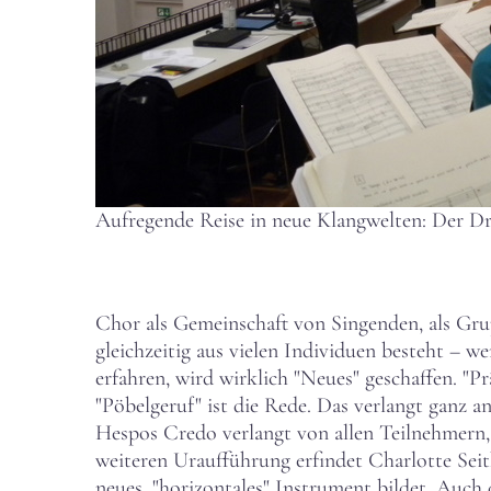
Aufregende Reise in neue Klangwelten: Der 
Chor als Gemeinschaft von Singenden, als Grupp
gleichzeitig aus vielen Individuen besteht – w
erfahren, wird wirklich "Neues" geschaffen. "P
"Pöbelgeruf" ist die Rede. Das verlangt ganz 
Hespos Credo verlangt von allen Teilnehmern, 
weiteren Uraufführung erfindet Charlotte Seit
neues, "horizontales" Instrument bildet. Auch