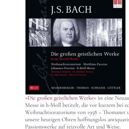
»Die großen geistlichen Werke«
ist eine Neua
Messe in h-Moll betitelt, die vor kurzem bei ed
Weihnachtsoratoriums von 1958 – Thomaner und
unsere heutigen Ohren hoffnungslos antiquaris
Passionswerke auf reizvolle Art und Weise.