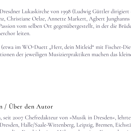
resdner Lukaskirche von 1998 (Ludwig Güttler dirigiert d
enz, Christiane Oelze, Annette Markert, Agbert Junghanns 
-Passion vom selben Ort gegenübergestellt, in der die Br
rchor leiten.
 (etwa im WO-Duett „Herr, dein Mitleid“ mit Fischer-Dies
tionen der jeweiligen Musizierpraktiken machen das klei
rn
/ Über den Autor
 seit 2007 Chefredakteur von »Musik in Dresden«, lehrte
esden, Halle/Saale-Wittenberg, Leipzig, Bremen, Eichstä