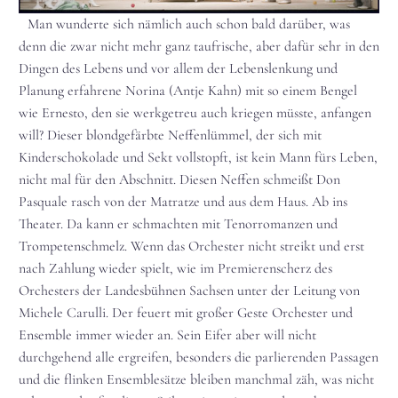
Man wunderte sich nämlich auch schon bald darüber, was
denn die zwar nicht mehr ganz taufrische, aber dafür sehr in den
Dingen des Lebens und vor allem der Lebenslenkung und
Planung erfahrene Norina (Antje Kahn) mit so einem Bengel
wie Ernesto, den sie werkgetreu auch kriegen müsste, anfangen
will? Dieser blondgefärbte Neffenlümmel, der sich mit
Kinderschokolade und Sekt vollstopft, ist kein Mann fürs Leben,
nicht mal für den Abschnitt. Diesen Neffen schmeißt Don
Pasquale rasch von der Matratze und aus dem Haus. Ab ins
Theater. Da kann er schmachten mit Tenorromanzen und
Trompetenschmelz. Wenn das Orchester nicht streikt und erst
nach Zahlung wieder spielt, wie im Premierenscherz des
Orchesters der Landesbühnen Sachsen unter der Leitung von
Michele Carulli. Der feuert mit großer Geste Orchester und
Ensemble immer wieder an. Sein Eifer aber will nicht
durchgehend alle ergreifen, besonders die parlierenden Passagen
und die flinken Ensemblesätze bleiben manchmal zäh, was nicht