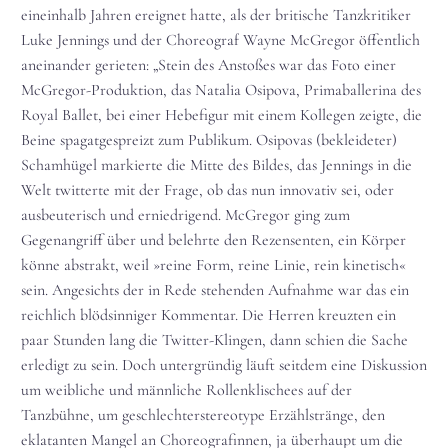
eineinhalb Jahren ereignet hatte, als der britische Tanzkritiker
Luke Jennings und der Choreograf Wayne McGregor öffentlich
aneinander gerieten: „Stein des Anstoßes war das Foto einer
McGregor-Produktion, das Natalia Osipova, Primaballerina des
Royal Ballet, bei einer Hebefigur mit einem Kollegen zeigte, die
Beine spagatgespreizt zum Publikum. Osipovas (bekleideter)
Schamhügel markierte die Mitte des Bildes, das Jennings in die
Welt twitterte mit der Frage, ob das nun innovativ sei, oder
ausbeuterisch und erniedrigend. McGregor ging zum
Gegenangriff über und belehrte den Rezensenten, ein Körper
könne abstrakt, weil »reine Form, reine Linie, rein kinetisch«
sein. Angesichts der in Rede stehenden Aufnahme war das ein
reichlich blödsinniger Kommentar. Die Herren kreuzten ein
paar Stunden lang die Twitter-Klingen, dann schien die Sache
erledigt zu sein. Doch untergründig läuft seitdem eine Diskussion
um weibliche und männliche Rollenklischees auf der
Tanzbühne, um geschlechterstereotype Erzählstränge, den
eklatanten Mangel an Choreografinnen, ja überhaupt um die