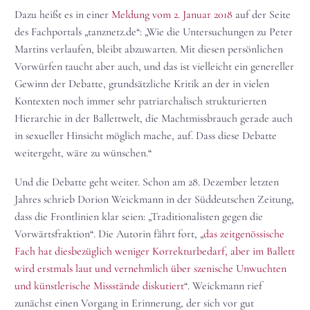
Dazu heißt es in einer
Meldung vom 2. Januar 2018
auf der Seite
des Fachportals „tanznetz.de“: „Wie die Untersuchungen zu Peter
Martins verlaufen, bleibt abzuwarten. Mit diesen persönlichen
Vorwürfen taucht aber auch, und das ist vielleicht ein genereller
Gewinn der Debatte, grundsätzliche Kritik an der in vielen
Kontexten noch immer sehr patriarchalisch strukturierten
Hierarchie in der Ballettwelt, die Machtmissbrauch gerade auch
in sexueller Hinsicht möglich mache, auf. Dass diese Debatte
weitergeht, wäre zu wünschen.“
Und die Debatte geht weiter. Schon am 28. Dezember letzten
Jahres schrieb Dorion Weickmann in der Süddeutschen Zeitung,
dass die Frontlinien klar seien: „Traditionalisten gegen die
Vorwärtsfraktion“. Die Autorin fährt fort, „
das zeitgenössische
Fach hat diesbezüglich weniger Korrekturbedarf, aber im Ballett
wird erstmals laut und vernehmlich über szenische Unwuchten
und künstlerische Missstände diskutiert
“. Weickmann rief
zunächst einen Vorgang in Erinnerung, der sich vor gut