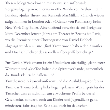
Thesen belegt Weickmann mit Verweisen auf brutale
Vergewaltigungsszenen, etwa in »The Wind« von Arthur Pita in
London, »Judas Three« von Kenneth MacMillan, kürzlich wieder
aufgenommen in London oder »Odessa« von Ratmansky beim
New York City Ballet. Abschließend verweist sie auf Ereignisse
Mitte Dezember letzten Jahres am Theater in Bezons bei Paris,
wo die Premiere einer Choreografie von Daniel Dobbels
abgesagt werden musste: „fünf Tänzerinnen haben den Künstler
und Hochschullehrer des sexuellen Übergriffs bezichtigt.“
Für Dorion Weickmann ist ein Umdenken überfällig, „denn trotz
Weinstein und #MeToo haben die Spitzenverbände, namentlich
die Bundesdeutsche Ballett- und
Tanztheaterdirektorenkonferenz und die Ausbildungskonferenz
Tanz, das Thema bislang links liegen gelassen. Was angesichts der
Tatsache, dass es nicht nur um erwachsene Profis beiderlei
Geschlechts, sondern auch um Kinder und Jugendliche geht,
mindestens fahrlässig ist. Zeit also, auch im deutschen