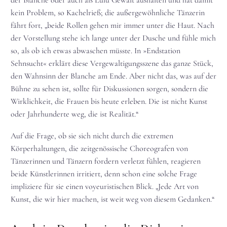
der Blanche oder auch als Lulu Gewalt aushalten und hat damit
kein Problem, so Kachelrieß; die außergewöhnliche Tänzerin
fährt fort, „beide Rollen gehen mir immer unter die Haut. Nach
der Vorstellung stehe ich lange unter der Dusche und fühle mich
so, als ob ich etwas abwaschen müsste. In »Endstation
Sehnsucht« erklärt diese Vergewaltigungsszene das ganze Stück,
den Wahnsinn der Blanche am Ende. Aber nicht das, was auf der
Bühne zu sehen ist, sollte für Diskussionen sorgen, sondern die
Wirklichkeit, die Frauen bis heute erleben. Die ist nicht Kunst
oder Jahrhunderte weg, die ist Realität.“
Auf die Frage, ob sie sich nicht durch die extremen
Körperhaltungen, die zeitgenössische Choreografen von
Tänzerinnen und Tänzern fordern verletzt fühlen, reagieren
beide Künstlerinnen irritiert, denn schon eine solche Frage
impliziere für sie einen voyeuristischen Blick. „Jede Art von
Kunst, die wir hier machen, ist weit weg von diesem Gedanken.“