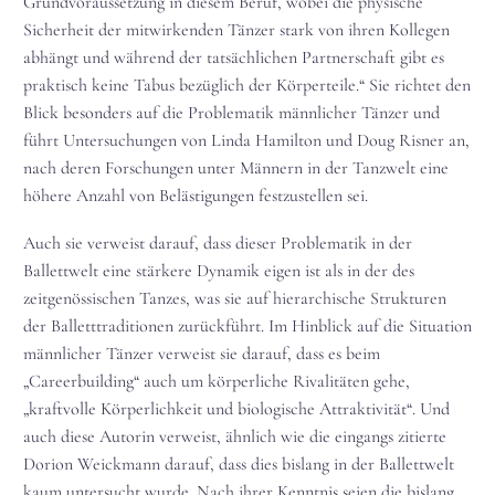
Grundvoraussetzung in diesem Beruf, wobei die physische
Sicherheit der mitwirkenden Tänzer stark von ihren Kollegen
abhängt und während der tatsächlichen Partnerschaft gibt es
praktisch keine Tabus bezüglich der Körperteile.“ Sie richtet den
Blick besonders auf die Problematik männlicher Tänzer und
führt Untersuchungen von Linda Hamilton und Doug Risner an,
nach deren Forschungen unter Männern in der Tanzwelt eine
höhere Anzahl von Belästigungen festzustellen sei.
Auch sie verweist darauf, dass dieser Problematik in der
Ballettwelt eine stärkere Dynamik eigen ist als in der des
zeitgenössischen Tanzes, was sie auf hierarchische Strukturen
der Balletttraditionen zurückführt. Im Hinblick auf die Situation
männlicher Tänzer verweist sie darauf, dass es beim
„Careerbuilding“ auch um körperliche Rivalitäten gehe,
„kraftvolle Körperlichkeit und biologische Attraktivität“. Und
auch diese Autorin verweist, ähnlich wie die eingangs zitierte
Dorion Weickmann darauf, dass dies bislang in der Ballettwelt
kaum untersucht wurde. Nach ihrer Kenntnis seien die bislang