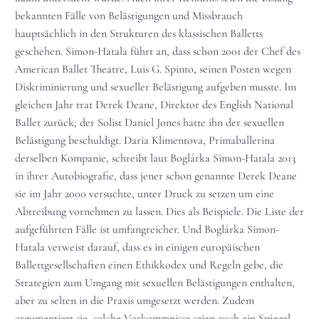
bekannten Fälle von Belästigungen und Missbrauch
hauptsächlich in den Strukturen des klassischen Balletts
geschehen. Simon-Hatala führt an, dass schon 2001 der Chef des
American Ballet Theatre, Luis G. Spinto, seinen Posten wegen
Diskriminierung und sexueller Belästigung aufgeben musste. Im
gleichen Jahr trat Derek Deane, Direktor des English National
Ballet zurück; der Solist Daniel Jones hatte ihn der sexuellen
Belästigung beschuldigt. Daria Klimentova, Primaballerina
derselben Kompanie, schreibt laut Boglárka Simon-Hatala 2013
in ihrer Autobiografie, dass jener schon genannte Derek Deane
sie im Jahr 2000 versuchte, unter Druck zu setzen um eine
Abtreibung vornehmen zu lassen. Dies als Beispiele. Die Liste der
aufgeführten Fälle ist umfangreicher. Und Boglárka Simon-
Hatala verweist darauf, dass es in einigen europäischen
Ballettgesellschaften einen Ethikkodex und Regeln gebe, die
Strategien zum Umgang mit sexuellen Belästigungen enthalten,
aber zu selten in die Praxis umgesetzt werden. Zudem
argumentiert sie, solche Vorkommnisse seien auch ein Spiegel