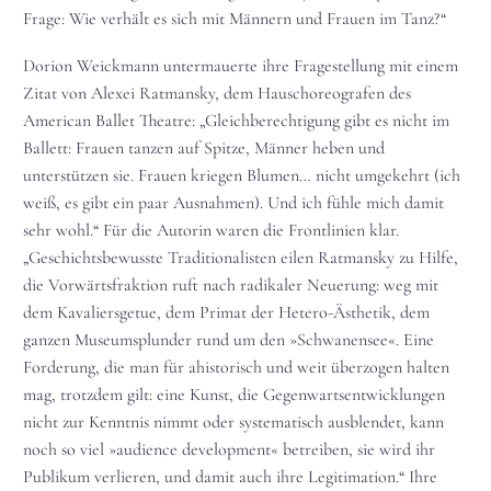
Frage: Wie verhält es sich mit Männern und Frauen im Tanz?“
Dorion Weickmann untermauerte ihre Fragestellung mit einem
Zitat von Alexei Ratmansky, dem Hauschoreografen des
American Ballet Theatre: „Gleichberechtigung gibt es nicht im
Ballett: Frauen tanzen auf Spitze, Männer heben und
unterstützen sie. Frauen kriegen Blumen… nicht umgekehrt (ich
weiß, es gibt ein paar Ausnahmen). Und ich fühle mich damit
sehr wohl.“ Für die Autorin waren die Frontlinien klar.
„Geschichtsbewusste Traditionalisten eilen Ratmansky zu Hilfe,
die Vorwärtsfraktion ruft nach radikaler Neuerung: weg mit
dem Kavaliersgetue, dem Primat der Hetero-Ästhetik, dem
ganzen Museumsplunder rund um den »Schwanensee«. Eine
Forderung, die man für ahistorisch und weit überzogen halten
mag, trotzdem gilt: eine Kunst, die Gegenwartsentwicklungen
nicht zur Kenntnis nimmt oder systematisch ausblendet, kann
noch so viel »audience development« betreiben, sie wird ihr
Publikum verlieren, und damit auch ihre Legitimation.“ Ihre