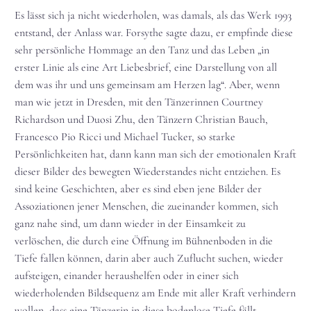
Es lässt sich ja nicht wiederholen, was damals, als das Werk 1993
entstand, der Anlass war. Forsythe sagte dazu, er empfinde diese
sehr persönliche Hommage an den Tanz und das Leben „in
erster Linie als eine Art Liebesbrief, eine Darstellung von all
dem was ihr und uns gemeinsam am Herzen lag“. Aber, wenn
man wie jetzt in Dresden, mit den Tänzerinnen Courtney
Richardson und Duosi Zhu, den Tänzern Christian Bauch,
Francesco Pio Ricci und Michael Tucker, so starke
Persönlichkeiten hat, dann kann man sich der emotionalen Kraft
dieser Bilder des bewegten Wiederstandes nicht entziehen. Es
sind keine Geschichten, aber es sind eben jene Bilder der
Assoziationen jener Menschen, die zueinander kommen, sich
ganz nahe sind, um dann wieder in der Einsamkeit zu
verlöschen, die durch eine Öffnung im Bühnenboden in die
Tiefe fallen können, darin aber auch Zuflucht suchen, wieder
aufsteigen, einander heraushelfen oder in einer sich
wiederholenden Bildsequenz am Ende mit aller Kraft verhindern
wollen, dass eine Tänzerin in diese bodenlose Tiefe fällt.