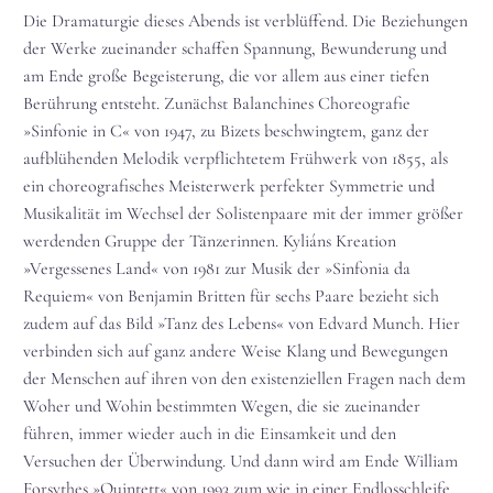
Die Dramaturgie dieses Abends ist verblüffend. Die Beziehungen
der Werke zueinander schaffen Spannung, Bewunderung und
am Ende große Begeisterung, die vor allem aus einer tiefen
Berührung entsteht. Zunächst Balanchines Choreografie
»Sinfonie in C« von 1947, zu Bizets beschwingtem, ganz der
aufblühenden Melodik verpflichtetem Frühwerk von 1855, als
ein choreografisches Meisterwerk perfekter Symmetrie und
Musikalität im Wechsel der Solistenpaare mit der immer größer
werdenden Gruppe der Tänzerinnen. Kyliáns Kreation
»Vergessenes Land« von 1981 zur Musik der »Sinfonia da
Requiem« von Benjamin Britten für sechs Paare bezieht sich
zudem auf das Bild »Tanz des Lebens« von Edvard Munch. Hier
verbinden sich auf ganz andere Weise Klang und Bewegungen
der Menschen auf ihren von den existenziellen Fragen nach dem
Woher und Wohin bestimmten Wegen, die sie zueinander
führen, immer wieder auch in die Einsamkeit und den
Versuchen der Überwindung. Und dann wird am Ende William
Forsythes »Quintett« von 1993 zum wie in einer Endlosschleife