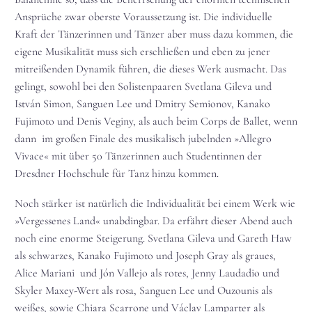
Ansprüche zwar oberste Voraussetzung ist. Die individuelle
Kraft der Tänzerinnen und Tänzer aber muss dazu kommen, die
eigene Musikalität muss sich erschließen und eben zu jener
mitreißenden Dynamik führen, die dieses Werk ausmacht. Das
gelingt, sowohl bei den Solistenpaaren Svetlana Gileva und
István Simon, Sanguen Lee und Dmitry Semionov, Kanako
Fujimoto und Denis Veginy, als auch beim Corps de Ballet, wenn
dann im großen Finale des musikalisch jubelnden »Allegro
Vivace« mit über 50 Tänzerinnen auch Studentinnen der
Dresdner Hochschule für Tanz hinzu kommen.
Noch stärker ist natürlich die Individualität bei einem Werk wie
»Vergessenes Land« unabdingbar. Da erfährt dieser Abend auch
noch eine enorme Steigerung. Svetlana Gileva und Gareth Haw
als schwarzes, Kanako Fujimoto und Joseph Gray als graues,
Alice Mariani und Jón Vallejo als rotes, Jenny Laudadio und
Skyler Maxey-Wert als rosa, Sanguen Lee und Ouzounis als
weißes, sowie Chiara Scarrone und Václav Lamparter als