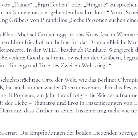
t von „Tränen“, „Ergriffenheit“ oder „Hingabe“ zu spreche
n im Sinne eines tief gehenden Erschreckens.“ Vom „Schei
rung Grübers von Pirandellos „Sechs Personen suchen eine
ls Klaus Michael Grüber 1995 für das Kunstfest in Weimar
chen Ehrenfriedhof zur Bühne für das Drama »Bleiche Mut
nktionierte. In der WELT beschrieb Reinhard Wengierek di
 Belvedere; Goethe schreitet zwischen den Gräbern, begr
 im Hintergrund Tote des Zweiten Weltkriegs.“
schichtsträchtige Orte der Welt, wie das Berliner Olympi
ß, hat auch immer wieder Opern inszeniert. Für das Festiv
e di Poppea«, ein Jahr darauf folgte die Wiederaufnahme
ät der Liebe – Thanatos und Eros in Inszenierungen von 
 Dermutz, dass Grüber in seiner Inszenierung nicht wie ü
 ernst. Die Empfindungen der beiden Liebenden sprengen