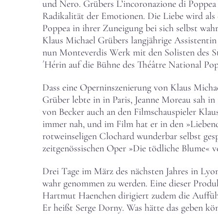
und Nero. Grübers L’incoronazione di Poppea l
Radikalität der Emotionen. Die Liebe wird als
Poppea in ihrer Zuneigung bei sich selbst wah
Klaus Michael Grübers langjährige Assistentin
nun Monteverdis Werk mit den Solisten des S
´Hérin auf die Bühne des Théâtre National Pop
Dass eine Operninszenierung von Klaus Michael
Grüber lebte in in Paris, Jeanne Moreau sah i
von Becker auch an den Filmschauspieler Kla
immer nah, und im Film hat er in den »Liebend
rotweinseligen Clochard wunderbar selbst gespi
zeitgenössischen Oper »Die tödliche Blume« v
Drei Tage im März des nächsten Jahres in Lyo
wahr genommen zu werden. Eine dieser Produ
Hartmut Haenchen dirigiert zudem die Auffüh
Er heißt Serge Dorny. Was hätte das geben kö