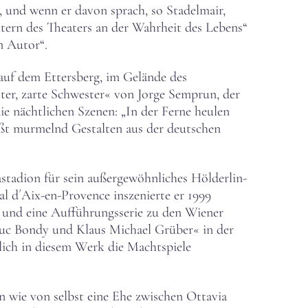
n, und wenn er davon sprach, so Stadelmair,
tern des Theaters an der Wahrheit des Lebens“
n Autor“.
 auf dem Ettersberg, im Gelände des
ter, zarte Schwester« von Jorge Semprun, der
e nächtlichen Szenen: „In der Ferne heulen
üßt murmelnd Gestalten aus der deutschen
astadion für sein außergewöhnliches Hölderlin-
al d´Aix-en-Provence inszenierte er 1999
 und eine Aufführungsserie zu den Wiener
Luc Bondy und Klaus Michael Grüber« in der
blich in diesem Werk die Machtspiele
 wie von selbst eine Ehe zwischen Ottavia