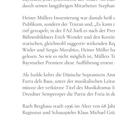
durch seinen langjährigen Mitarbeiter Stephan 
Heiner Müllers Inszenierung war damals heiß u
Publikum, sondern der Tristan und, „Es kann 
tief gestapelt; in der FAZ hieß es nach der Pr
Bühnenbildners Erich Wonder und den Kostüme
statischen, gleichwohl suggestiv wirkenden Reg
Wieler und Sergio Morabito, Heiner Müller hab
gelesen. So wie es nicht möglich ist, Müllers T
Bayreuther Premiere diese Aufführung erneut z
Als Isolde kehrt die Dänische Sopranistin Ann 
Furra dels Baus, unter der musikalischen Leitu
müsste der verkürzte Titel des Musikdramas I
Dresdner Semperoper die Partie der Freia in 
Ruth Berghaus starb 1996 im Alter von 68 Jahr
Regisseur und Schauspieler Klaus Michael Grüb