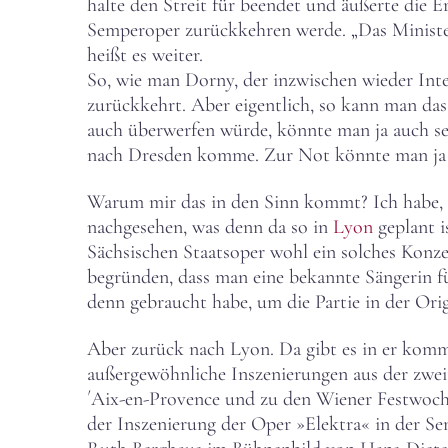
halte den Streit für beendet und äußerte die 
Semperoper zurückkehren werde. „Das Ministeri
heißt es weiter.
So, wie man Dorny, der inzwischen wieder Inte
zurückkehrt. Aber eigentlich, so kann man das 
auch überwerfen würde, könnte man ja auch se
nach Dresden komme. Zur Not könnte man ja 
Warum mir das in den Sinn kommt? Ich habe, w
nachgesehen, was denn da so in
Lyon
geplant i
Sächsischen Staatsoper wohl ein solches Konze
begründen, dass man eine bekannte Sängerin fü
denn gebraucht habe, um die Partie in der Orig
Aber zurück nach Lyon. Da gibt es in er komm
außergewöhnliche Inszenierungen aus der zweit
´Aix-en-Provence und zu den Wiener Festwochen
der Inszenierung der Oper »Elektra« in der Se