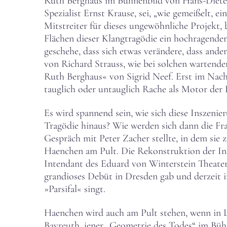
Ruth Berghaus im Bühnenbild von Hans-Dieter 
Spezialist Ernst Krause, sei, „wie gemeißelt,
Mitstreiter für dieses ungewöhnliche Projekt,
Flächen dieser Klangtragödie ein hochragende
geschehe, dass sich etwas verändere, dass ande
von Richard Strauss, wie bei solchen wartend
Ruth Berghaus« von Sigrid Neef. Erst im Nachhi
tauglich oder untauglich Rache als Motor der E
Es wird spannend sein, wie sich diese Inszenie
Tragödie hinaus? Wie werden sich dann die F
Gespräch mit Peter Zacher stellte, in dem sie 
Haenchen am Pult. Die Rekonstruktion der Ins
Intendant des Eduard von Winterstein Theaters 
grandioses Debüt in Dresden gab und derzeit 
»Parsifal« singt.
Haenchen wird auch am Pult stehen, wenn in L
Bayreuth, jener „Geometrie des Todes“ im Büh