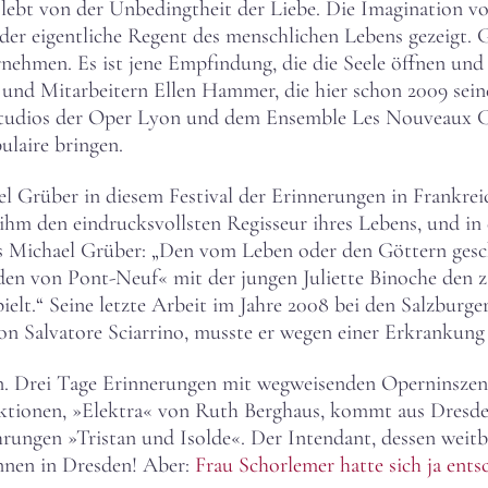
ebt von der Unbedingtheit der Liebe. Die Imagination von
 der eigentliche Regent des menschlichen Lebens gezeigt.
rnehmen. Es ist jene Empfindung, die die Seele öffnen un
 und Mitarbeitern Ellen Hammer, die hier schon 2009 seine
tudios der Oper Lyon und dem Ensemble Les Nouveaux Car
ulaire bringen.
 Grüber in diesem Festival der Erinnerungen in Frankreich
n ihm den eindrucksvollsten Regisseur ihres Lebens, und in
us Michael Grüber: „Den vom Leben oder den Göttern gesc
en von Pont-Neuf« mit der jungen Juliette Binoche den zä
elt.“ Seine letzte Arbeit im Jahre 2008 bei den Salzburger
on Salvatore Sciarrino, musste er wegen einer Erkrankung
n. Drei Tage Erinnerungen mit wegweisenden Operninszenie
ktionen, »Elektra« von Ruth Berghaus, kommt aus Dresde
rungen »Tristan und Isolde«. Der Intendant, dessen weit
nnen in Dresden! Aber:
Frau Schorlemer hatte sich ja ents