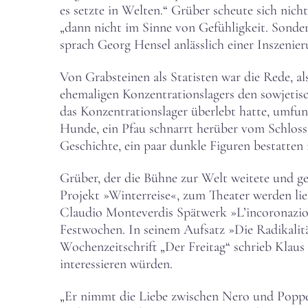
es setzte in Welten.“ Grüber scheute sich nich
„dann nicht im Sinne von Gefühligkeit. Sonder
sprach Georg Hensel anlässlich einer Inszenie
Von Grabsteinen als Statisten war die Rede, a
ehemaligen Konzentrationslagers den sowjetis
das Konzentrationslager überlebt hatte, umfu
Hunde, ein Pfau schnarrt herüber vom Schloss
Geschichte, ein paar dunkle Figuren bestatten
Grüber, der die Bühne zur Welt weitete und ge
Projekt »Winterreise«, zum Theater werden lie
Claudio Monteverdis Spätwerk »L’incoronazion
Festwochen. In seinem Aufsatz »Die Radikalit
Wochenzeitschrift „Der Freitag“ schrieb Klaus
interessieren würden.
„Er nimmt die Liebe zwischen Nero und Poppea