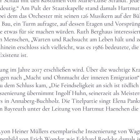
Schaal mit den Kostümen von Marie-Luise Strandt. Jede Fi
 eindeutig.“ Am Pult der Staatskapelle stand damals Hartm
 bei dem das Orchester mit seinen 126 Musikern auf der B
r Bau, ein Turm aufragte, auf dessen Etagen und Vorsprün
re etwas für sie machen würden. Ruth Berghaus interessiert
en Menschen, „Warten und Rachsucht am Leben hält und ze
nein erschloss sich vielleicht, was es 1986 bedeutete, di
xistenz ist.
rung im Jahre 2017 erschließen wird. Über die wuchtige Kra
ragen nach „Macht und Ohnmacht der inneren Emigration“ 
zu dem Schluss kam, „Die Feindseligkeit an sich ist tödli
zenierung übernimmt Ingolf Huhn, seinerzeit als Meisters
in Annaberg-Buchholz. Die Titelpartie singt Elena Pankrat
in Bayreuth unter der Leitung von Hartmut Haenchen die
yon Heiner Müllers exemplarische Inszenierung von Wagn
nenbild von Erich Wonder, wie Eckhard Roelcke damals in