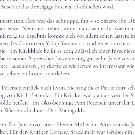
Suschke das dreitägige Festival abschließen wird.
mstritten. Ihm war das schnuppe, ihn – so zitierte ihn D
nur etwas Neues entstehen, wenn man das macht, was man 
emiere, „Das Ergebnis konnte sich vor allem sehen lassen: i
n des Couturiers Yohiji Yamamoto und einer durchaus ni
ie.“ Im Rückblick heißt es 2014 anlässlich einer Inszenieru
e in seiner Bayreuther Inszenierung gut zehn Jahre zuvo
exte „auszulesen“, so dürfte es wiederum so interessant wie
u sehen, zu hören, zu erleben.
Petersen zurück nach Lyon. Sie sang diese Partie dort sch
ng von Kirill Petrenko. Ein Kritiker war damals von der Sän
solde heißen“. Im Oktober singt Ann Petersen unter der 
der Wiederaufnahme »Das Rheingold«.
en. Ein Jahr zuvor starb Heiner Müller im Alter von 66 J
er. Für den Kritiker Gerhard Stadelmair war Grüber ein „