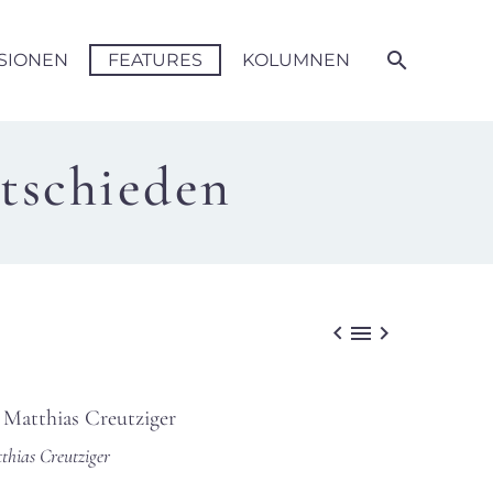
SIONEN
FEATURES
KOLUMNEN
ntschieden



thias Creutziger