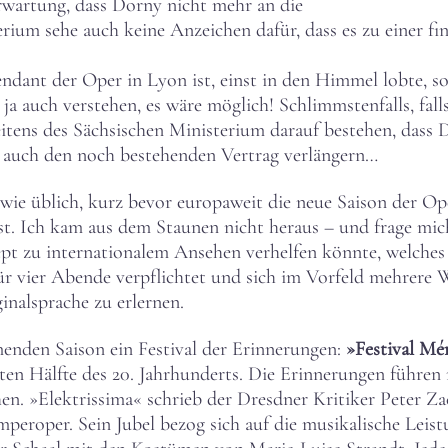
Erwartung, dass Dorny nicht mehr an die
um sehe auch keine Anzeichen dafür, dass es zu einer fin
ndant der Oper in Lyon ist, einst in den Himmel lobte, so
ja auch verstehen, es wäre möglich! Schlimmstenfalls, fal
itens des Sächsischen Ministerium darauf bestehen, dass 
auch den noch bestehenden Vertrag verlängern…
ie üblich, kurz bevor europaweit die neue Saison der Ope
st. Ich kam aus dem Staunen nicht heraus – und frage mi
pt zu internationalem Ansehen verhelfen könnte, welches 
r vier Abende verpflichtet und sich im Vorfeld mehrere Wo
inalsprache zu erlernen.
enden Saison ein Festival der Erinnerungen:
»Festival Mé
en Hälfte des 20. Jahrhunderts. Die Erinnerungen führen 
. »Elektrissima« schrieb der Dresdner Kritiker Peter Zac
mperoper. Sein Jubel bezog sich auf die musikalische Leis