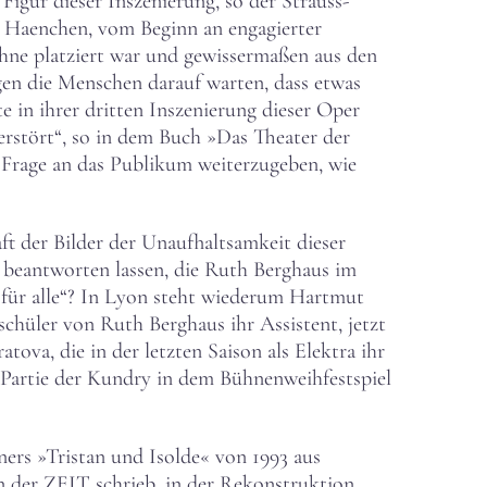
gur dieser Inszenierung, so der Strauss-
ut Haenchen, vom Beginn an engagierter
ühne platziert war und gewissermaßen aus den
gen die Menschen darauf warten, dass etwas
e in ihrer dritten Inszenierung dieser Oper
rstört“, so in dem Buch »Das Theater der
e Frage an das Publikum weiterzugeben, wie
ft der Bilder der Unaufhaltsamkeit dieser
beantworten lassen, die Ruth Berghaus im
ch für alle“? In Lyon steht wiederum Hartmut
chüler von Ruth Berghaus ihr Assistent, jetzt
ova, die in der letzten Saison als Elektra ihr
 Partie der Kundry in dem Bühnenweihfestspiel
ers »Tristan und Isolde« von 1993 aus
 der ZEIT schrieb, in der Rekonstruktion