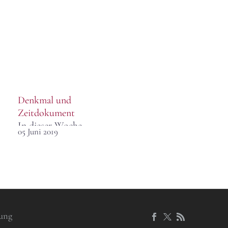
Denkmal und
Zeitdokument
In dieser Woche
05 Juni 2019
erscheint die
Gesamtaufnahme der
15 Sinfonien von
Dmitri
Schostakowitsch bei
Sony Classical – ein
Mammutprojekt der
ung
Dresdner