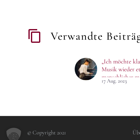
Verwandte Beiträ
„Ich möchte kla
Musik wieder e
menschlicher m
17 Aug. 2023
Die Pianistin T
Poon sieht sich
als Videoblogge
die Musik steht 
im Mittelpunkt
© Copyright 2021
Üb