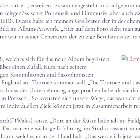
cke sortiert, erweitert, zusammengestellt und aufgenomme
n zeitgenössischer Popmusik und Filmmusik, aber auch zw
ERS. Dieses habe ich meinem Großvater, der in der ehem
 Bild im Album-Artwork. „Hier auf dem Foto sieht man auc
 war in seiner Generation der einzige Berufsmusiker in un
elches sich für das neue Album begeistert
über einen Zufall. Kurz nach seinem
ligen Kommilitonen und Saxophonisten
ch England auf Tournee kommen will. „Die Tournee und da
Abschluss der Unternehmung angesprochen habe, da sie damal
ian Pötzsch. „So kreuzten sich unsere Wege, das war echt 
re individuellen Ziele können jetzt in Zusammenarbeit real
rdiff (Wales) reiste. „Dort an der Küste habe ich im Field
 Das war eine wichtige Erfahrung, im Studio passiert imme
 Album, welches er in der Hand hält. „Das werde ich jetzt 