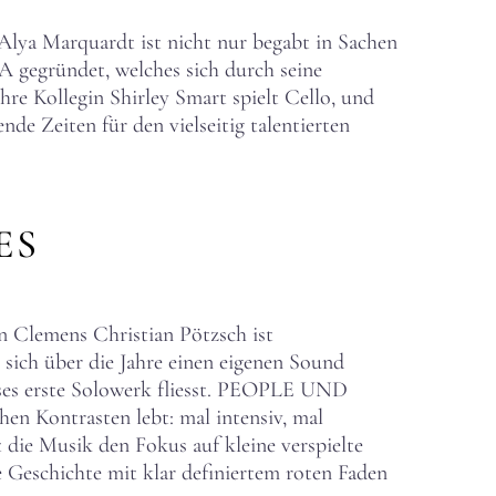
Alya Marquardt ist nicht nur begabt in Sachen
 gegründet, welches sich durch seine
re Kollegin Shirley Smart spielt Cello, und
de Zeiten für den vielseitig talentierten
ES
emens Christian Pötzsch ist
 sich über die Jahre einen eigenen Sound
ieses erste Solowerk fliesst. PEOPLE UND
n Kontrasten lebt: mal intensiv, mal
 die Musik den Fokus auf kleine verspielte
e Geschichte mit klar definiertem roten Faden