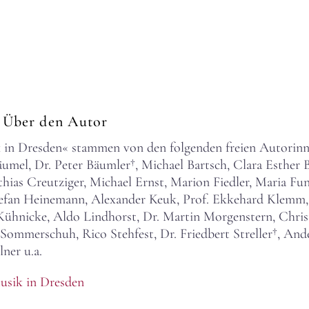
 Über den Autor
k in Dresden« stammen von den folgenden freien Autorinn
umel, Dr. Peter Bäumler†, Michael Bartsch, Clara Esther B
hias Creutziger, Michael Ernst, Marion Fiedler, Maria Fun
tefan Heinemann, Alexander Keuk, Prof. Ekkehard Klemm, 
Kühnicke, Aldo Lindhorst, Dr. Martin Morgenstern, Chri
 Sommerschuh, Rico Stehfest, Dr. Friedbert Streller†, An
ner u.a.
usik in Dresden