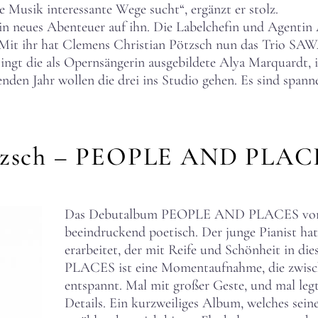
 Musik interessante Wege sucht“, ergänzt er stolz.
in neues Abenteuer auf ihn. Die Labelchefin und Agentin 
 Mit ihr hat Clemens Christian Pötzsch nun das Trio SAWA
ngt die als Opernsängerin ausgebildete Alya Marquardt, ih
en Jahr wollen die drei ins Studio gehen. Es sind spannen
ötzsch – PEOPLE AND PLAC
Das Debutalbum PEOPLE AND PLACES von Cl
beeindruckend poetisch. Der junge Pianist hat
erarbeitet, der mit Reife und Schönheit in d
PLACES ist eine Momentaufnahme, die zwische
entspannt. Mal mit großer Geste, und mal legt
Details. Ein kurzweiliges Album, welches sein