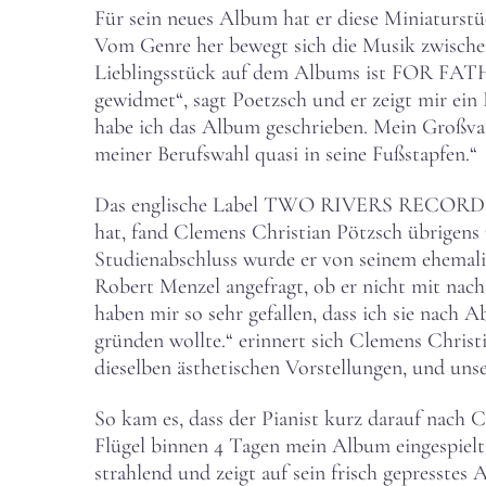
Für sein neues Album hat er diese Miniaturstü
Vom Genre her bewegt sich die Musik zwische
Lieblingsstück auf dem Albums ist FOR FATH
gewidmet“, sagt Poetzsch und er zeigt mir ein
habe ich das Album geschrieben. Mein Großvater
meiner Berufswahl quasi in seine Fußstapfen.“
Das englische Label TWO RIVERS RECORDS, w
hat, fand Clemens Christian Pötzsch übrigens 
Studienabschluss wurde er von seinem ehema
Robert Menzel angefragt, ob er nicht mit na
haben mir so sehr gefallen, dass ich sie nach 
gründen wollte.“ erinnert sich Clemens Christ
dieselben ästhetischen Vorstellungen, und unse
So kam es, dass der Pianist kurz darauf nach Ca
Flügel binnen 4 Tagen mein Album eingespielt.
strahlend und zeigt auf sein frisch gepresstes