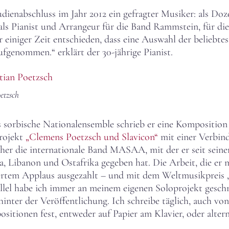
udienabschluss im Jahr 2012 ein gefragter Musiker: als Do
als Pianist und Arrangeur für die Band Rammstein, für die
r einiger Zeit entschieden, dass eine Auswahl der beliebte
aufgenommen.“ erklärt der 30-jährige Pianist.
etzsch
as sorbische Nationalensemble schrieb er eine Komposition
rojekt
„Clemens Poetzsch und Slavicon“
mit einer Verbin
sher die internationale Band MASAA, mit der er seit sein
 Libanon und Ostafrika gegeben hat. Die Arbeit, die er m
istertem Applaus ausgezahlt – und mit dem Weltmusikpreis 
rallel habe ich immer an meinem eigenen Soloprojekt ges
ter der Veröffentlichung. Ich schreibe täglich, auch von
ositionen fest, entweder auf Papier am Klavier, oder alte