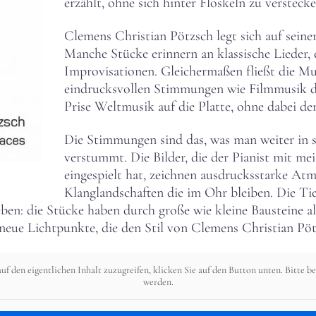
erzählt, ohne sich hinter Floskeln zu verstecke
Clemens Christian Pötzsch legt sich auf sein
Manche Stücke erinnern an klassische Lieder, 
Improvisationen. Gleichermaßen fließt di
eindrucksvollen Stimmungen wie Filmmusik dah
Prise Weltmusik auf die Platte, ohne dabei d
Die Stimmungen sind das, was man weiter in si
verstummt. Die Bilder, die der Pianist mit m
eingespielt hat, zeichnen ausdrucksstarke Atm
Klanglandschaften die im Ohr bleiben. Die T
eben: die Stücke haben durch große wie kleine Bausteine a
neue Lichtpunkte, die den Stil von Clemens Christian Pötz
uf den eigentlichen Inhalt zuzugreifen, klicken Sie auf den Button unten. Bitte b
werden.