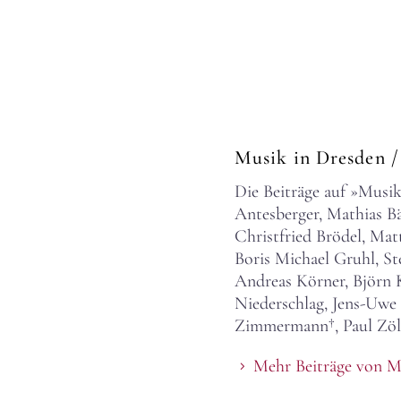
Musik in Dresden
/
Die Beiträge auf »Musi
Antesberger, Mathias Bä
Christfried Brödel, Matt
Boris Michael Gruhl, S
Andreas Körner, Björn 
Niederschlag, Jens-Uwe
Zimmermann†, Paul Zöll
Mehr Beiträge von M