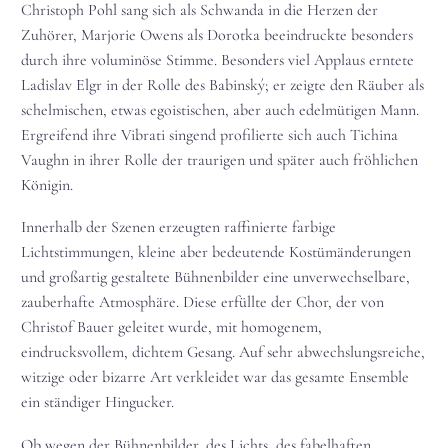
Christoph Pohl sang sich als Schwanda in die Herzen der
Zuhörer, Marjorie Owens als Dorotka beeindruckte besonders
durch ihre voluminöse Stimme. Besonders viel Applaus erntete
Ladislav Elgr in der Rolle des Babinský; er zeigte den Räuber als
schelmischen, etwas egoistischen, aber auch edelmütigen Mann.
Ergreifend ihre Vibrati singend profilierte sich auch Tichina
Vaughn in ihrer Rolle der traurigen und später auch fröhlichen
Königin.
Innerhalb der Szenen erzeugten raffinierte farbige
Lichtstimmungen, kleine aber bedeutende Kostümänderungen
und großartig gestaltete Bühnenbilder eine unverwechselbare,
zauberhafte Atmosphäre. Diese erfüllte der Chor, der von
Christof Bauer geleitet wurde, mit homogenem,
eindrucksvollem, dichtem Gesang. Auf sehr abwechslungsreiche,
witzige oder bizarre Art verkleidet war das gesamte Ensemble
ein ständiger Hingucker.
Ob wegen der Bühnenbilder, des Lichts, des fabelhaften