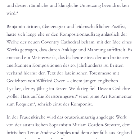
und dessen räumliche und klangliche Umsetzung beeindrucken
wird.“
Benjamin Britten, überzeugter und leidenschaftlicher Pazifist,
hatte sich lange ehe er den Kompositionsauftrag anlässlich der
Weihe der neuen Coventry Cathedral bekam, mit der Idee eines
Werks getragen, dass durch Anklage und Mahnung aufrüttelt. Es
entstand ein Meisterwerk, das bis heute eines der am breitesten
anerkannten Kompositionen des 20. Jahrhunderts ist. Britten
verband hierfür den Text der lateinischen Totenmesse mit
Gedichten von Wilfried Owen – einem jungen englischen
Lyriker, der 25-jährig im Ersten Weltkrieg fiel. Dessen Gedichte
„voller Hass auf die Zerstörungswut“ seien „eine Art Kommentar
zum Requiem“, schrieb einst der Komponist.
In der Frauenkirche wird das oratoriumsartig angelegte Werk
von der australischen Sopranistin Miriam Gordon-Stewart, dem
britischen Tenor Andrew Staples und dem ebenfalls aus England