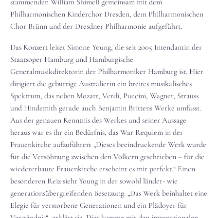
stammenden William Shimell gemeinsam mit dem
Philharmonischen Kinderchor Dresden, dem Philharmonischen
Chor Brünn und der Dresdner Philharmonie aufgeführt.
Das Konzert leitet Simone Young, die seit 2005 Intendantin der
Staatsoper Hamburg und Hamburgische
Generalmusikdirektorin der Philharmoniker Hamburg ist. Hier
dirigiert die gebürtige Australierin ein breites musikalisches
Spektrum, das neben Mozart, Verdi, Puccini, Wagner, Strauss
und Hindemith gerade auch Benjamin Brittens Werke umfasst.
Aus der genauen Kenntnis des Werkes und seiner Aussage
heraus war es ihr ein Bedürfnis, das War Requiem in der
Frauenkirche aufzuführen: „Dieses beeindruckende Werk wurde
für die Versöhnung zwischen den Völkern geschrieben – für die
wiedererbaute Frauenkirche erscheint es mir perfekt.“ Einen
besonderen Reiz sieht Young in der sowohl länder- wie
generationsübergreifenden Besetzung: „Das Werk beinhaltet eine
Elegie für verstorbene Generationen und ein Plädoyer für
Verständnis“, erklärt sie. Dies komme mit den internationalen