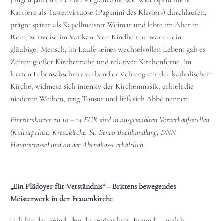
jungen Jahren eine ebenso glanzvolle wie widersprüchliche
Karriere als Tastenvirtuose (Paganini des Klaviers) durchlaufen,
prägte später als Kapellmeister Weimar und lebte im Alter in
Rom, zeitweise im Vatikan. Von Kindheit an war er ein
gläubiger Mensch, im Laufe seines wechselvollen Lebens gab es
Zeiten großer Kirchennähe und relativer Kirchenferne. Im
letzten Lebensabschnitt verband er sich eng mit der katholischen
Kirche, widmete sich intensiv der Kirchenmusik, erhielt die
niederen Weihen, trug Tonsur und ließ sich Abbé nennen.
Eintrittskarten zu 10 – 14 EUR sind in ausgewählten Vorverkaufsstellen
(Kulturpalast, Kreuzkirche, St. Benno-Buchhandlung, DNN
Hauptstrasse) und an der Abendkasse erhältlich.
„Ein Plädoyer für Verständnis“ – Brittens bewegendes
Meisterwerk in der Frauenkirche
"Ich bin der Feind, den du getötet hast, Freund" – welch