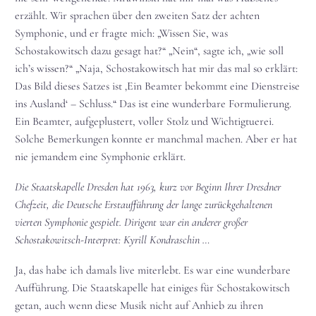
erzählt. Wir sprachen über den zweiten Satz der achten
Symphonie, und er fragte mich: „Wissen Sie, was
Schostakowitsch dazu gesagt hat?“ „Nein“, sagte ich, „wie soll
ich’s wissen?“ „Naja, Schostakowitsch hat mir das mal so erklärt:
Das Bild dieses Satzes ist ‚Ein Beamter bekommt eine Dienstreise
ins Ausland‘ – Schluss.“ Das ist eine wunderbare Formulierung.
Ein Beamter, aufgeplustert, voller Stolz und Wichtigtuerei.
Solche Bemerkungen konnte er manchmal machen. Aber er hat
nie jemandem eine Symphonie erklärt.
Die Staatskapelle Dresden hat 1963, kurz vor Beginn Ihrer Dresdner
Chefzeit, die Deutsche Erstaufführung der lange zurückgehaltenen
vierten Symphonie gespielt. Dirigent war ein anderer großer
Schostakowitsch-Interpret: Kyrill Kondraschin …
Ja, das habe ich damals live miterlebt. Es war eine wunderbare
Aufführung. Die Staatskapelle hat einiges für Schostakowitsch
getan, auch wenn diese Musik nicht auf Anhieb zu ihren