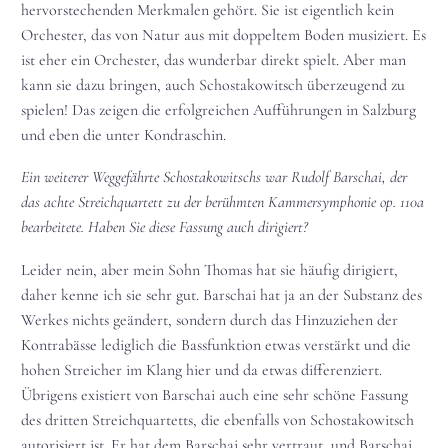
hervorstechenden Merkmalen gehört. Sie ist eigentlich kein
Orchester, das von Natur aus mit doppeltem Boden musiziert. Es
ist eher ein Orchester, das wunderbar direkt spielt. Aber man
kann sie dazu bringen, auch Schostakowitsch überzeugend zu
spielen! Das zeigen die erfolgreichen Aufführungen in Salzburg
und eben die unter Kondraschin.
Ein weiterer Weggefährte Schostakowitschs war Rudolf Barschai, der
das achte Streichquartett zu der berühmten Kammersymphonie op. 110a
bearbeitete. Haben Sie diese Fassung auch dirigiert?
Leider nein, aber mein Sohn Thomas hat sie häufig dirigiert,
daher kenne ich sie sehr gut. Barschai hat ja an der Substanz des
Werkes nichts geändert, sondern durch das Hinzuziehen der
Kontrabässe lediglich die Bassfunktion etwas verstärkt und die
hohen Streicher im Klang hier und da etwas differenziert.
Übrigens existiert von Barschai auch eine sehr schöne Fassung
des dritten Streichquartetts, die ebenfalls von Schostakowitsch
autorisiert ist. Er hat dem Barschai sehr vertraut, und Barschai