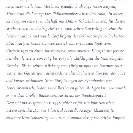
nach einer Stelle beim Moskauer Rundfunk ab 1942 neben Jewgenij
Mrawinski die Leningrader Philharmoniker leitete (bis 1960). In dieser
Zeit begann seine Freundschaft mit Dmitri Schostakowitsch, für dessen
Werke er sich nachhaltig einsetzte. 1960 kehrte Sanderling in seine alte
Heimat zurück und wurde Chefdirigent des Berliner Sinfonie-Orchesters
(dem heutigen Konzerthausorchester), das er bis zum Ende seiner
Chefzeit 1977 zu einem international renommierten Klangkörper formte.
Daneben leitete er von 1964 bis 1967 als Chefdirigent die Staatskapelle
Dresden. Bis zu seinem Rückzug vom Dirigentenpult im Sommer 2002
war er als Gastdirigent allen bedeutenden Orchestern Europas, der USA
und Japans verbunden. Seine Einspielungen der Symphonien von
Schostakowitsch, Brahms und Beethoven gelten als legendär. 1994 wurde
er mit dem Großen Bundesverdienstkreuz der Bundesrepublik
Deutschland ausgezeichnet, 1998 erhielt er für sein künstlerisches
Lebenswerk den „Cannes Classical Award“. Königin Elizabeth II.
ernannte Kurt Sanderling 2002 zum „Commander of the British Empire“.